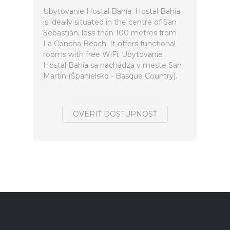
Ubytovanie Hostal Bahía. Hostal Bahía
is ideally situated in the centre of San
Sebastián, less than 100 metres from
La Concha Beach. It offers functional
rooms with free WiFi. Ubytovanie
Hostal Bahía sa nachádza v meste San
Martín (Španielsko - Basque Country).
OVERIŤ DOSTUPNOSŤ