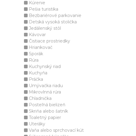
Kúrenie
Pešia turistika
Bezbariérové parkovanie
Detská vysoká stolička
Jedálenský stôl
Kávovar
Čistiace prostriedky
Hriankovač
Sporák
Rúra
Kuchynský riad
Kuchyňa
Práčka
Umývačka riadu
Mikrovlnná rúra
Chladnička
Posteľná bielizeň
Skriňa alebo šatník
Toaletný papier
Uteráky
Vaňa alebo sprchovací kút