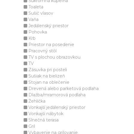
Súkromná kúpeľňa
Toaleta
Sušič vlasov
Vaňa
Jedálenský priestor
Pohovka
Krb
Priestor na posedenie
Pracovný stôl
TV s plochou obrazovkou
TV
Zásuvka pri posteli
Sušiak na bielizeň
Stojan na oblečenie
Drevená alebo parketová podlaha
Dlažba/mramorová podlaha
Žehlička
Vonkajší jedálenský priestor
Vonkajší nábytok
Slnečná terasa
Gril
Vybavenie na grilovanie