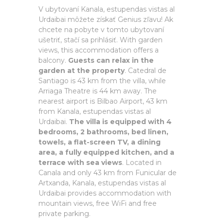
V ubytovaní Kanala, estupendas vistas al
Urdaibai môžete získať Genius zľavu! Ak
chcete na pobyte v tomto ubytovaní
ušetriť, stačí sa prihlásiť. With garden
views, this accommodation offers a
balcony.
Guests can relax in the
garden at the property
. Catedral de
Santiago is 43 km from the villa, while
Arriaga Theatre is 44 km away. The
nearest airport is Bilbao Airport, 43 km
from Kanala, estupendas vistas al
Urdaibai.
The villa is equipped with 4
bedrooms, 2 bathrooms, bed linen,
towels, a flat-screen TV, a dining
area, a fully equipped kitchen, and a
terrace with sea views
. Located in
Canala and only 43 km from Funicular de
Artxanda, Kanala, estupendas vistas al
Urdaibai provides accommodation with
mountain views, free WiFi and free
private parking.