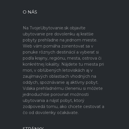
O NÁS
Na TvojeUbytovanie.sk objavíte
ubytovanie pre dovolenku aj kratšie
pobyty prehľadne na jednom mieste.
Web vám pomáha zorientovať sa v
ponuke rôznych destinácií a vyberať si
podľa krajiny, regiónu, mesta, ostrova či
konkrétnej lokality. Nájdete tu miesta pri
mori, v obľúbených letoviskách aj v
zaujímavých oblastiach vhodných na
oddych, spoznávanie aj aktívny pobyt.
Vďaka prehľadnému členeniu si môžete
jednoduchšie porovnať možnosti
ubytovania a nájsť pobyt, ktorý
zodpovedá tomu, ako chcete cestovať a
čo od dovolenky očakávate.
STRÁNKY