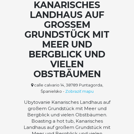
KANARISCHES
LANDHAUS AUF
GROSSEM G
RUNDSTÜCK MIT M
EER UND B
ERGBLICK UND V
IELEN O
BSTBÄUMEN
calle calvario 14, 38789 Puntagorda,
Španielsko
-
Zobraziť mapu
Ubytovanie Kanarisches Landhaus auf
großem Grundstück mit Meer und
Bergblick und vielen Obstbäumen.
Boasting a hot tub, Kanarisches
Landhaus auf großem Grundstück mit
Meer und Bergblick und vielen