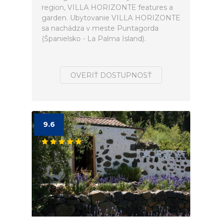
region, VILLA HORIZONTE features a
garden. Ubytovanie VILLA HORIZONTE
sa nachádza v meste Puntagorda
(Španielsko - La Palma Island).
OVERIŤ DOSTUPNOSŤ
9.6