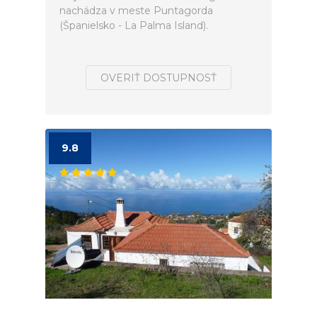
nachádza v meste Puntagorda
(Španielsko - La Palma Island).
OVERIŤ DOSTUPNOSŤ
9.8