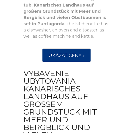
tub, Kanarisches Landhaus auf
großem Grundstück mit Meer und
Bergblick und vielen Obstbäumen is
set in Puntagorda
. The kitchenette has
a dishwasher, an oven and a toaster, as
well as coffee machine and kettle.
UKÁZAT CENY »
VYBAVENIE
UBYTOVANIA
KANARISCHES
LANDHAUS AUF
GROSSEM G
RUNDSTÜCK MIT M
EER UND B
ERGBLICK UND V