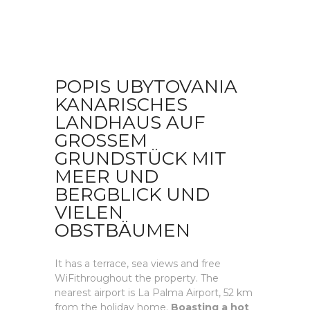
POPIS UBYTOVANIA
KANARISCHES
LANDHAUS AUF
GROSSEM G
RUNDSTÜCK MIT M
EER UND B
ERGBLICK UND V
IELEN O
BSTBÄUMEN
It has a terrace, sea views and free
WiFithroughout the property. The
nearest airport is La Palma Airport, 52 km
from the holiday home.
Boasting a hot