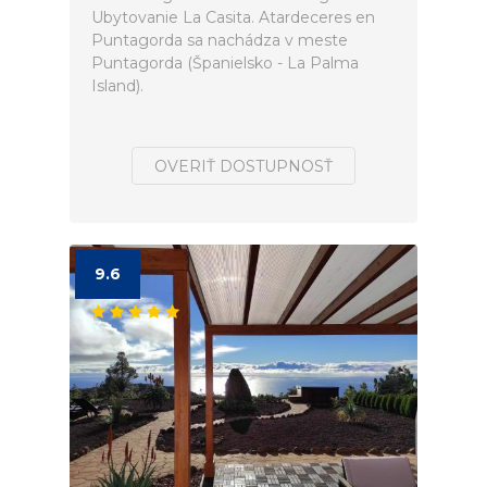
Ubytovanie La Casita. Atardeceres en
Puntagorda sa nachádza v meste
Puntagorda (Španielsko - La Palma
Island).
OVERIŤ DOSTUPNOSŤ
9.6