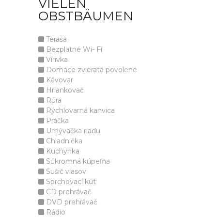
IELEN O
BSTBÄUMEN
Terasa
Bezplatné Wi- Fi
Vírivka
Domáce zvieratá povolené
Kávovar
Hriankovač
Rúra
Rýchlovarná kanvica
Práčka
Umývačka riadu
Chladnička
Kuchynka
Súkromná kúpeľňa
Sušič vlasov
Sprchovací kút
CD prehrávač
DVD prehrávač
Rádio