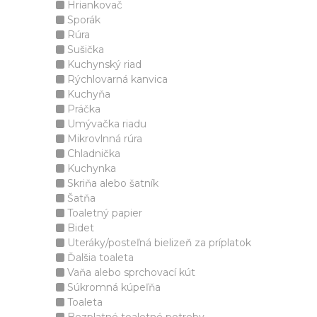
Hriankovač
Sporák
Rúra
Sušička
Kuchynský riad
Rýchlovarná kanvica
Kuchyňa
Práčka
Umývačka riadu
Mikrovlnná rúra
Chladnička
Kuchynka
Skriňa alebo šatník
Šatňa
Toaletný papier
Bidet
Uteráky/posteľná bielizeň za príplatok
Ďalšia toaleta
Vaňa alebo sprchovací kút
Súkromná kúpeľňa
Toaleta