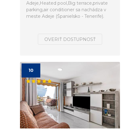
Adeje,Heated pool,Big terrace,private
parking,air conditioner sa nachádza v
meste Adeje (Španielsko - Tenerife).
OVERIŤ DOSTUPNOSŤ
10