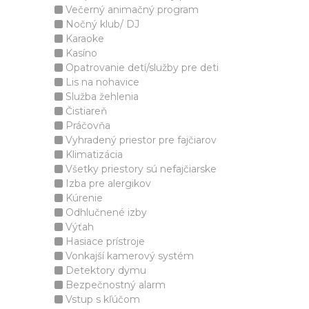
Večerný animačný program
Nočný klub/ DJ
Karaoke
Kasíno
Opatrovanie detí/služby pre deti
Lis na nohavice
Služba žehlenia
Čistiareň
Práčovňa
Vyhradený priestor pre fajčiarov
Klimatizácia
Všetky priestory sú nefajčiarske
Izba pre alergikov
Kúrenie
Odhlučnené izby
Výťah
Hasiace prístroje
Vonkajší kamerový systém
Detektory dymu
Bezpečnostný alarm
Vstup s kľúčom