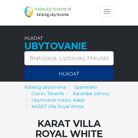
Toggle
navigation
HĽADAŤ
UBYTOVANIE
HĽADAŤ
Katalóg ubytovania
Španielsko
Ostrov Tenerife
Kanárske ostrovy
Ubytovanie mesto Adeje
KARAT Villa Royal White
KARAT VILLA
ROYAL WHITE