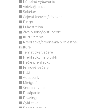
Kúpeľné vybavenie
Vírivka/jacuzzi
Solárium
Čajová kanvica/kávovar
Bingo
Lukostreľba
Živá hudba/vystúpenie
Kurz varenia
Prehliadka/prednáška o miestnej
kultúre
Tematické večere
Prehliadky na bicykli
Pešie prehliadky
Filmové večery
Pláž
Aquapark
Minigolf
Šnorchlovanie
Potápanie
Bowling
Cyklistika