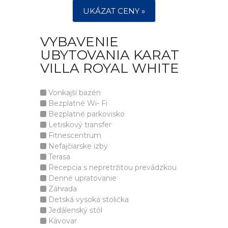
UKÁZAT CENY »
VYBAVENIE
UBYTOVANIA KARAT
VILLA ROYAL WHITE
Vonkajší bazén
Bezplatné Wi- Fi
Bezplatné parkovisko
Letiskový transfer
Fitnescentrum
Nefajčiarske izby
Terasa
Recepcia s nepretržitou prevádzkou
Denné upratovanie
Záhrada
Detská vysoká stolička
Jedálenský stôl
Kávovar