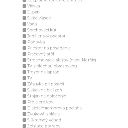
Bezplatné toaletné potreby
Vírivka
Župan
Sušič vlasov
Vaňa
Sprchovací kút
Jedálenský priestor
Pohovka
Priestor na posedenie
Pracovný stôl
Streamovacie služby (napr. Netflix)
TV s plochou obrazovkou
Trezor na laptop
TV
Zásuvka pri posteli
Sušiak na bielizeň
Stojan na oblečenie
Pre alergikov
Dlažba/mramorová podlaha
Zvuková izolácia
Súkromný vchod
Žehliace potreby