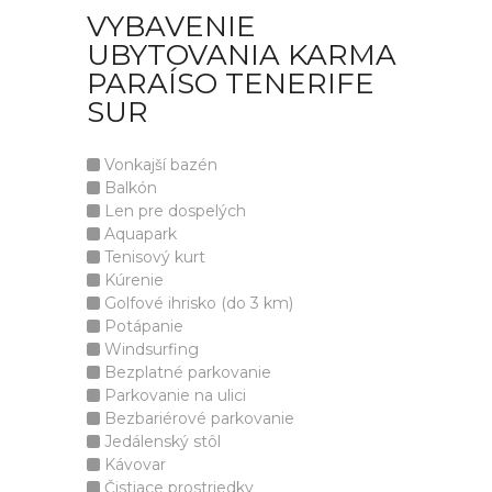
VYBAVENIE
UBYTOVANIA KARMA
PARAÍSO TENERIFE
SUR
Vonkajší bazén
Balkón
Len pre dospelých
Aquapark
Tenisový kurt
Kúrenie
Golfové ihrisko (do 3 km)
Potápanie
Windsurfing
Bezplatné parkovanie
Parkovanie na ulici
Bezbariérové parkovanie
Jedálenský stôl
Kávovar
Čistiace prostriedky