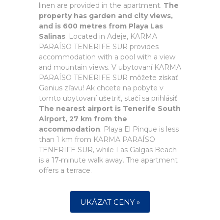
linen are provided in the apartment.
The
property has garden and city views,
and is 600 metres from Playa Las
Salinas
. Located in Adeje, KARMA
PARAÍSO TENERIFE SUR provides
accommodation with a pool with a view
and mountain views. V ubytovaní KARMA
PARAÍSO TENERIFE SUR môžete získať
Genius zľavu! Ak chcete na pobyte v
tomto ubytovaní ušetriť, stačí sa prihlásiť.
The nearest airport is Tenerife South
Airport, 27 km from the
accommodation
. Playa El Pinque is less
than 1 km from KARMA PARAÍSO
TENERIFE SUR, while Las Galgas Beach
is a 17-minute walk away. The apartment
offers a terrace.
UKÁZAT CENY »