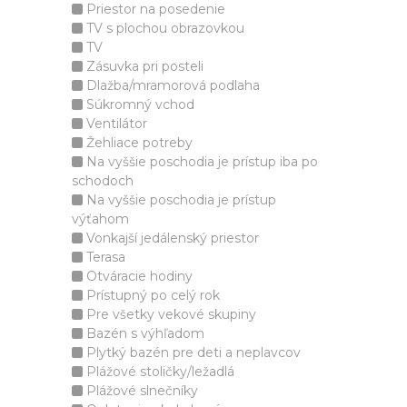
Priestor na posedenie
TV s plochou obrazovkou
TV
Zásuvka pri posteli
Dlažba/mramorová podlaha
Súkromný vchod
Ventilátor
Žehliace potreby
Na vyššie poschodia je prístup iba po
schodoch
Na vyššie poschodia je prístup
výťahom
Vonkajší jedálenský priestor
Terasa
Otváracie hodiny
Prístupný po celý rok
Pre všetky vekové skupiny
Bazén s výhľadom
Plytký bazén pre deti a neplavcov
Plážové stoličky/ležadlá
Plážové slnečníky