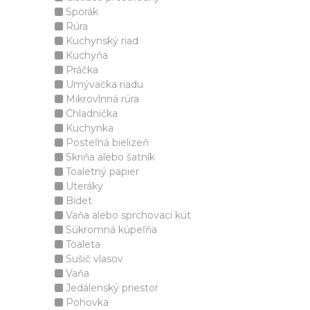
Sporák
Rúra
Kuchynský riad
Kuchyňa
Práčka
Umývačka riadu
Mikrovlnná rúra
Chladnička
Kuchynka
Posteľná bielizeň
Skriňa alebo šatník
Toaletný papier
Uteráky
Bidet
Vaňa alebo sprchovací kút
Súkromná kúpeľňa
Toaleta
Sušič vlasov
Vaňa
Jedálenský priestor
Pohovka