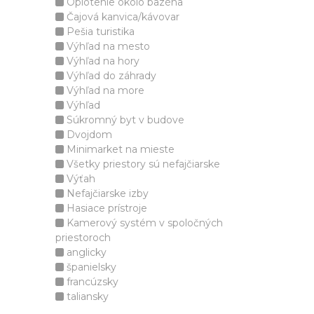
Oplotenie okolo bazéna
Čajová kanvica/kávovar
Pešia turistika
Výhľad na mesto
Výhľad na hory
Výhľad do záhrady
Výhľad na more
Výhľad
Súkromný byt v budove
Dvojdom
Minimarket na mieste
Všetky priestory sú nefajčiarske
Výťah
Nefajčiarske izby
Hasiace prístroje
Kamerový systém v spoločných
priestoroch
anglicky
španielsky
francúzsky
taliansky