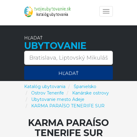
Toggle
navigation
HĽADAŤ
UBYTOVANIE
HĽADAŤ
Katalóg ubytovania
Španielsko
Ostrov Tenerife
Kanárske ostrovy
Ubytovanie mesto Adeje
KARMA PARAÍSO TENERIFE SUR
KARMA PARAÍSO
TENERIFE SUR