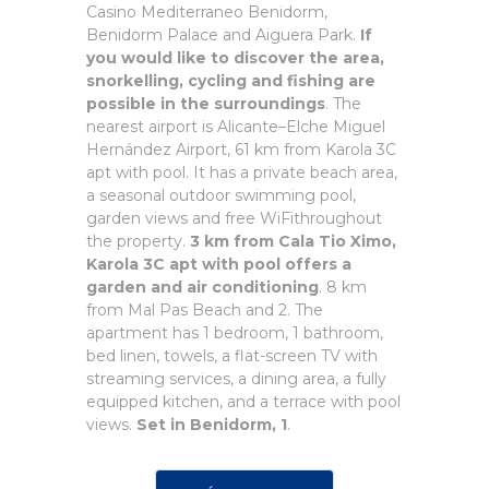
Casino Mediterraneo Benidorm,
Benidorm Palace and Aiguera Park.
If
you would like to discover the area,
snorkelling, cycling and fishing are
possible in the surroundings
. The
nearest airport is Alicante–Elche Miguel
Hernández Airport, 61 km from Karola 3C
apt with pool. It has a private beach area,
a seasonal outdoor swimming pool,
garden views and free WiFithroughout
the property.
3 km from Cala Tio Ximo,
Karola 3C apt with pool offers a
garden and air conditioning
. 8 km
from Mal Pas Beach and 2. The
apartment has 1 bedroom, 1 bathroom,
bed linen, towels, a flat-screen TV with
streaming services, a dining area, a fully
equipped kitchen, and a terrace with pool
views.
Set in Benidorm, 1
.