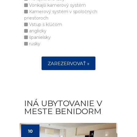
Vonkajší kamerový systém
Kamerový systém v spoločných
priestoroch
Vstup s kľúčom
anglicky
španielsky
rusky
ZAREZERVOVAŤ »
INÁ UBYTOVANIE V
MESTE BENIDORM
10