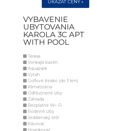
UKÁZAT CENY »
VYBAVENIE
UBYTOVANIA
KAROLA 3C APT
WITH POOL
Terasa
Vonkajší bazén
Aquapark
Výťah
Golfové ihrisko (do 3 km)
Klimatizácia
Odhlučnené izby
Záhrada
Bezplatné Wi- Fi
Rodinné izby
Jedálenský stôl
Kávovar
Hriankovač