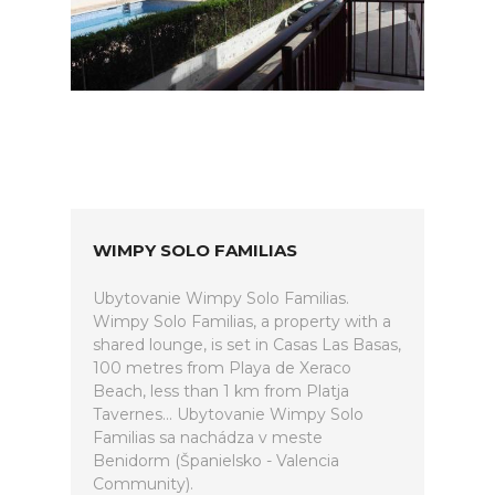
WIMPY SOLO FAMILIAS
Ubytovanie Wimpy Solo Familias.
Wimpy Solo Familias, a property with a
shared lounge, is set in Casas Las Basas,
100 metres from Playa de Xeraco
Beach, less than 1 km from Platja
Tavernes... Ubytovanie Wimpy Solo
Familias sa nachádza v meste
Benidorm (Španielsko - Valencia
Community).