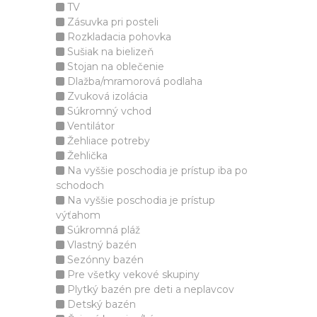
TV
Zásuvka pri posteli
Rozkladacia pohovka
Sušiak na bielizeň
Stojan na oblečenie
Dlažba/mramorová podlaha
Zvuková izolácia
Súkromný vchod
Ventilátor
Žehliace potreby
Žehlička
Na vyššie poschodia je prístup iba po
schodoch
Na vyššie poschodia je prístup
výťahom
Súkromná pláž
Vlastný bazén
Sezónny bazén
Pre všetky vekové skupiny
Plytký bazén pre deti a neplavcov
Detský bazén