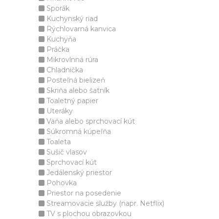
Sporák
Kuchynský riad
Rýchlovarná kanvica
Kuchyňa
Práčka
Mikrovlnná rúra
Chladnička
Posteľná bielizeň
Skriňa alebo šatník
Toaletný papier
Uteráky
Vaňa alebo sprchovací kút
Súkromná kúpeľňa
Toaleta
Sušič vlasov
Sprchovací kút
Jedálenský priestor
Pohovka
Priestor na posedenie
Streamovacie služby (napr. Netflix)
TV s plochou obrazovkou