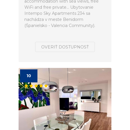
accommodation with sea views, free
WiFi and free private... Ubytovanie
Intempo Sky Apartments 234 sa
nachádza v meste Benidorm
(Španielsko - Valencia Community).
OVERIŤ DOSTUPNOSŤ
10