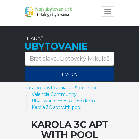
Toggle
navigation
HĽADAŤ
UBYTOVANIE
HĽADAŤ
Katalóg ubytovania
Španielsko
Valencia Community
Ubytovanie mesto Benidorm
Karola 3C apt with pool
KAROLA 3C APT
WITH POOL