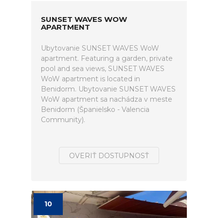
SUNSET WAVES WOW
APARTMENT
Ubytovanie SUNSET WAVES WoW
apartment. Featuring a garden, private
pool and sea views, SUNSET WAVES
WoW apartment is located in
Benidorm. Ubytovanie SUNSET WAVES
WoW apartment sa nachádza v meste
Benidorm (Španielsko - Valencia
Community).
OVERIŤ DOSTUPNOSŤ
10