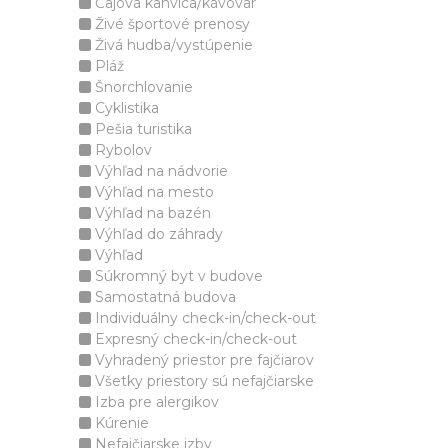
Čajová kanvica/kávovar
Živé športové prenosy
Živá hudba/vystúpenie
Pláž
Šnorchlovanie
Cyklistika
Pešia turistika
Rybolov
Výhľad na nádvorie
Výhľad na mesto
Výhľad na bazén
Výhľad do záhrady
Výhľad
Súkromný byt v budove
Samostatná budova
Individuálny check-in/check-out
Expresný check-in/check-out
Vyhradený priestor pre fajčiarov
Všetky priestory sú nefajčiarske
Izba pre alergikov
Kúrenie
Nefajčiarske izby