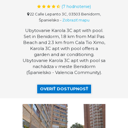
(
7
hodnotenie)
22 Calle Lepanto 3C, 03503 Benidorm,
Španielsko
-
Zobraziť mapu
Ubytovanie Karola 3C apt with pool.
Set in Benidorm, 1.8 km from Mal Pas
Beach and 2.3 km from Cala Tio Ximo,
Karola 3C apt with pool offers a
garden and air conditioning.
Ubytovanie Karola 3C apt with pool sa
nachádza v meste Benidorm
(Španielsko - Valencia Community).
OVERIŤ DOSTUPNOSŤ