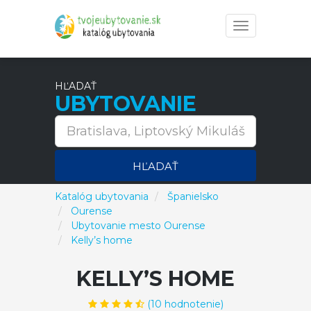
Toggle
navigation
HĽADAŤ
UBYTOVANIE
HĽADAŤ
Katalóg ubytovania
Španielsko
Ourense
Ubytovanie mesto Ourense
Kelly’s home
KELLY’S HOME
(
10
hodnotenie)