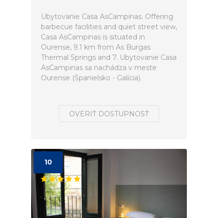
Ubytovanie Casa AsCampinas. Offering
barbecue facilities and quiet street view,
Casa AsCampinas is situated in
Ourense, 9.1 km from As Burgas
Thermal Springs and 7. Ubytovanie Casa
AsCampinas sa nachádza v meste
Ourense (Španielsko - Galícia).
OVERIŤ DOSTUPNOSŤ
10