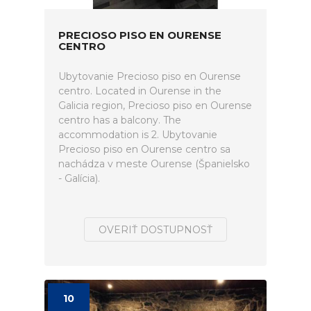
PRECIOSO PISO EN OURENSE
CENTRO
Ubytovanie Precioso piso en Ourense
centro. Located in Ourense in the
Galicia region, Precioso piso en Ourense
centro has a balcony. The
accommodation is 2. Ubytovanie
Precioso piso en Ourense centro sa
nachádza v meste Ourense (Španielsko
- Galícia).
OVERIŤ DOSTUPNOSŤ
10