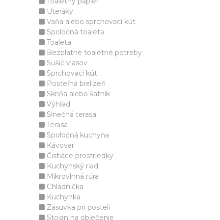
Toaletný papier
Uteráky
Vaňa alebo sprchovací kút
Spoločná toaleta
Toaleta
Bezplatné toaletné potreby
Sušič vlasov
Sprchovací kút
Posteľná bielizeň
Skriňa alebo šatník
Výhľad
Slnečná terasa
Terasa
Spoločná kuchyňa
Kávovar
Čistiace prostriedky
Kuchynský riad
Mikrovlnná rúra
Chladnička
Kuchynka
Zásuvka pri posteli
Stojan na oblečenie