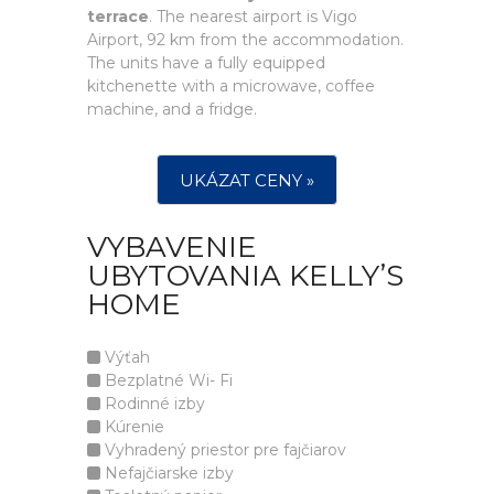
terrace
. The nearest airport is Vigo
Airport, 92 km from the accommodation.
The units have a fully equipped
kitchenette with a microwave, coffee
machine, and a fridge.
UKÁZAT CENY »
VYBAVENIE
UBYTOVANIA KELLY’S
HOME
Výťah
Bezplatné Wi- Fi
Rodinné izby
Kúrenie
Vyhradený priestor pre fajčiarov
Nefajčiarske izby