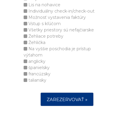
Lis na nohavice
Individuálny check-in/check-out
Možnosť vystavenia faktúry
Vstup s kľúčom
Všetky priestory sú nefajčiarske
Žehliace potreby
Žehlička
Na vyššie poschodia je prístup
výťahom
anglicky
španielsky
francúzsky
taliansky
ZAREZERVOVAŤ »