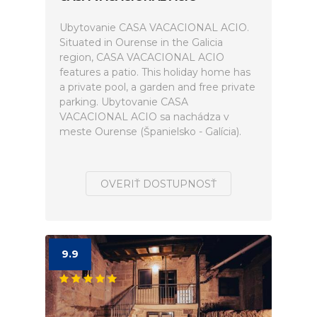
Ubytovanie CASA VACACIONAL ACIO.
Situated in Ourense in the Galicia
region, CASA VACACIONAL ACIO
features a patio. This holiday home has
a private pool, a garden and free private
parking. Ubytovanie CASA
VACACIONAL ACIO sa nachádza v
meste Ourense (Španielsko - Galícia).
OVERIŤ DOSTUPNOSŤ
9.9