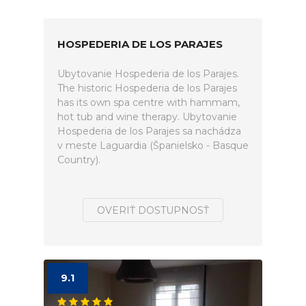
HOSPEDERIA DE LOS PARAJES
Ubytovanie Hospederia de los Parajes.
The historic Hospederia de los Parajes
has its own spa centre with hammam,
hot tub and wine therapy. Ubytovanie
Hospederia de los Parajes sa nachádza
v meste Laguardia (Španielsko - Basque
Country).
OVERIŤ DOSTUPNOSŤ
9.1