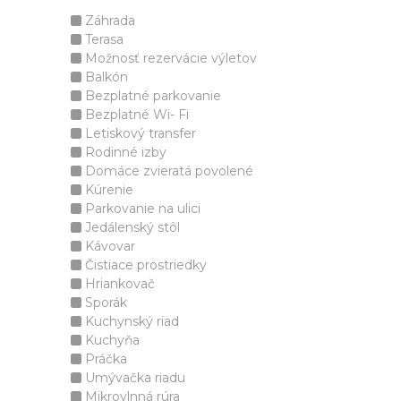
Záhrada
Terasa
Možnosť rezervácie výletov
Balkón
Bezplatné parkovanie
Bezplatné Wi- Fi
Letiskový transfer
Rodinné izby
Domáce zvieratá povolené
Kúrenie
Parkovanie na ulici
Jedálenský stôl
Kávovar
Čistiace prostriedky
Hriankovač
Sporák
Kuchynský riad
Kuchyňa
Práčka
Umývačka riadu
Mikrovlnná rúra