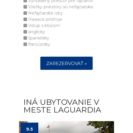
Vyhradený priestor pre fajčiarov
Všetky priestory sú nefajčiarske
Nefajčiarske izby
Hasiace prístroje
Vstup s kľúčom
anglicky
španielsky
francúzsky
ZAREZERVOVAŤ »
INÁ UBYTOVANIE V
MESTE LAGUARDIA
9.5