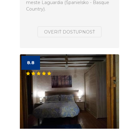
meste Laguardia (Španielsko - Basque
Country).
OVERIŤ DOSTUPNOSŤ
8.8