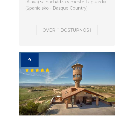
(Alava) sa nachádza v meste Laguardia
(Španielsko - Basque Country).
OVERIŤ DOSTUPNOSŤ
9