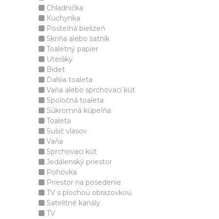
Chladnička
Kuchynka
Posteľná bielizeň
Skriňa alebo šatník
Toaletný papier
Uteráky
Bidet
Ďalšia toaleta
Vaňa alebo sprchovací kút
Spoločná toaleta
Súkromná kúpeľňa
Toaleta
Sušič vlasov
Vaňa
Sprchovací kút
Jedálenský priestor
Pohovka
Priestor na posedenie
TV s plochou obrazovkou
Satelitné kanály
TV