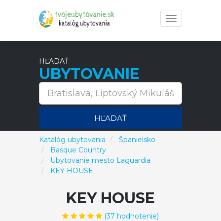
Toggle
navigation
HĽADAŤ
UBYTOVANIE
HĽADAŤ
Katalóg ubytovania
Španielsko
Basque Country
Ubytovanie mesto Laguardia
KEY HOUSE
KEY HOUSE
(
37
hodnotenie)