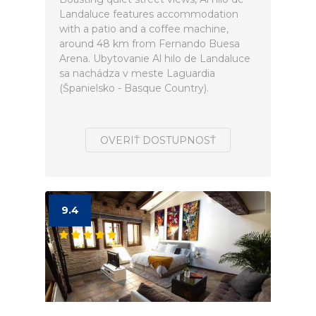
Landaluce features accommodation
with a patio and a coffee machine,
around 48 km from Fernando Buesa
Arena. Ubytovanie Al hilo de Landaluce
sa nachádza v meste Laguardia
(Španielsko - Basque Country).
OVERIŤ DOSTUPNOSŤ
9.4