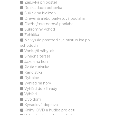
Zásuvka pri posteli
Rozkladacia pohovka
Sušiak na bielizeň
Drevená alebo parketová podlaha
Dlažba/mramorová podlaha
Súkromný vchod
Žehlička
Na vyššie poschodia je prístup iba po
schodoch
Vonkajší nábytok
Slnečná terasa
Jazda na koni
Pešia turistika
Kanoistika
Rybolov
Výhľad na hory
Výhľad do záhrady
Výhľad
Dvojdom
Kyvadlová doprava
Knihy, DVD a hudba pre deti