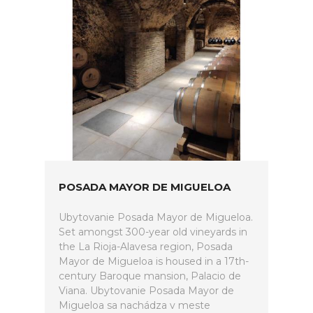
POSADA MAYOR DE MIGUELOA
Ubytovanie Posada Mayor de Migueloa.
Set amongst 300-year old vineyards in
the La Rioja-Alavesa region, Posada
Mayor de Migueloa is housed in a 17th-
century Baroque mansion, Palacio de
Viana. Ubytovanie Posada Mayor de
Migueloa sa nachádza v meste