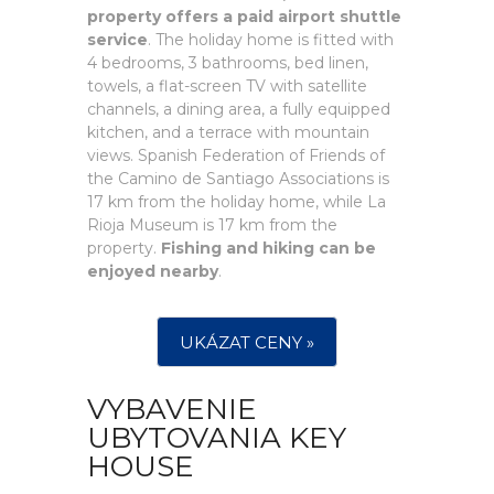
property offers a paid airport shuttle
service
. The holiday home is fitted with
4 bedrooms, 3 bathrooms, bed linen,
towels, a flat-screen TV with satellite
channels, a dining area, a fully equipped
kitchen, and a terrace with mountain
views. Spanish Federation of Friends of
the Camino de Santiago Associations is
17 km from the holiday home, while La
Rioja Museum is 17 km from the
property.
Fishing and hiking can be
enjoyed nearby
.
UKÁZAT CENY »
VYBAVENIE
UBYTOVANIA KEY
HOUSE