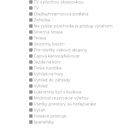
TV s plochou obrazovkou
TV
Dlažba/mramorová podlaha
Žehlička
Na vyššie poschodia je prístup výťahom
Slnečná terasa
Terasa
Sezónny bazén
Pre všetky vekové skupiny
Čajová kanvica/kávovar
Jazda na koni
Pešia turistika
Výhľad na hory
Výhľad do záhrady
Výhľad
Súkromný byt v budove
Možnosť rezervácie výletov
Všetky priestory sú nefajčiarske
Výťah
Hasiace prístroje
španielsky