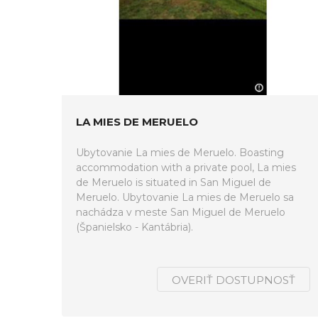
LA MIES DE MERUELO
Ubytovanie La mies de Meruelo. Boasting
accommodation with a private pool, La mies
de Meruelo is situated in San Miguel de
Meruelo. Ubytovanie La mies de Meruelo sa
nachádza v meste San Miguel de Meruelo
(Španielsko - Kantábria).
OVERIŤ DOSTUPNOSŤ