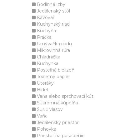
Rodinné izby
Jedálenský stôl
Kávovar
Kuchynský riad
Kuchyňa
Práčka
Umývačka riadu
Mikrovlnná rúra
Chladnička
Kuchynka
Posteľná bielizeň
Toaletný papier
Uteráky
Bidet
Vaňa alebo sprchovací kút
Súkromná kúpeľňa
Sušič vlasov
Vaňa
Jedálenský priestor
Pohovka
Priestor na posedenie