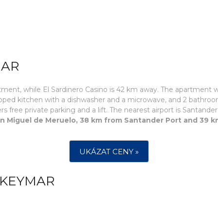
MAR
tment, while El Sardinero Casino is 42 km away. The apartment w
uipped kitchen with a dishwasher and a microwave, and 2 bathroo
ers free private parking and a lift. The nearest airport is Santan
an Miguel de Meruelo, 38 km from Santander Port and 39 
UKÁZAT CENY »
 KEYMAR