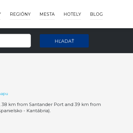
Y
REGIÓNY
MESTA
HOTELY
BLOG
HĽADAŤ
mapu
, 38 km from Santander Port and 39 km from
anielsko - Kantábria).