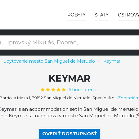
POBYTY
ŠTÁTY
OSTROV
Ubytovanie mesto San Miguel de Meruelo
Keymar
KEYMAR
(
6
hodnotenie)
Barrio la Maza 1, 39192 San Miguel de Meruelo, Španielsko
-
Zobraziť 
 Keymar is an accommodation set in San Miguel de Meruelo
nie Keymar sa nachádza v meste San Miguel de Meruelo (Šp
OVERIŤ DOSTUPNOSŤ