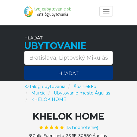
Toggle
navigation
HĽADAŤ
UBYTOVANIE
HĽADAŤ
Katalóg ubytovania
Španielsko
Murcia
Ubytovanie mesto Águilas
KHELOK HOME
KHELOK HOME
(
13
hodnotenie)
Calle Fuensanta, 33,5F, 30880 Águilas,