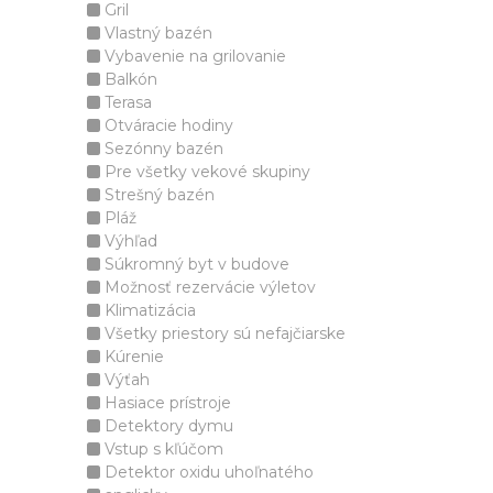
Gril
Vlastný bazén
Vybavenie na grilovanie
Balkón
Terasa
Otváracie hodiny
Sezónny bazén
Pre všetky vekové skupiny
Strešný bazén
Pláž
Výhľad
Súkromný byt v budove
Možnosť rezervácie výletov
Klimatizácia
Všetky priestory sú nefajčiarske
Kúrenie
Výťah
Hasiace prístroje
Detektory dymu
Vstup s kľúčom
Detektor oxidu uhoľnatého