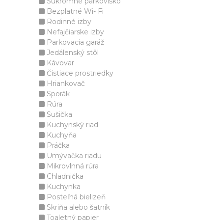
Súkromné parkovisko
Bezplatné Wi- Fi
Rodinné izby
Nefajčiarske izby
Parkovacia garáž
Jedálenský stôl
Kávovar
Čistiace prostriedky
Hriankovač
Sporák
Rúra
Sušička
Kuchynský riad
Kuchyňa
Práčka
Umývačka riadu
Mikrovlnná rúra
Chladnička
Kuchynka
Posteľná bielizeň
Skriňa alebo šatník
Toaletný papier