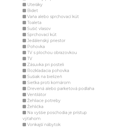
Uteráky
Bidet
Vaňa alebo sprchovací kút
Toaleta
Sušič vlasov
Sprchovací kút
Jedálenský priestor
Pohovka
TV s plochou obrazovkou
TV
Zásuvka pri posteli
Rozkladacia pohovka
Sušiak na bielizeň
Sieťka proti komárom
Drevená alebo parketová podlaha
Ventilátor
Žehliace potreby
Žehlička
Na vyššie poschodia je prístup
výťahom
Vonkajší nábytok