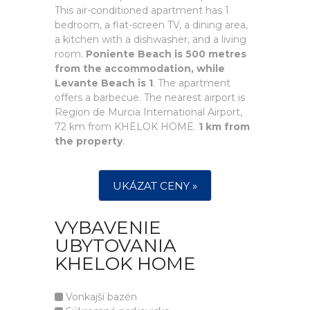
This air-conditioned apartment has 1
bedroom, a flat-screen TV, a dining area,
a kitchen with a dishwasher, and a living
room.
Poniente Beach is 500 metres
from the accommodation, while
Levante Beach is 1
. The apartment
offers a barbecue. The nearest airport is
Region de Murcia International Airport,
72 km from KHELOK HOME.
1 km from
the property
.
UKÁZAT CENY »
VYBAVENIE
UBYTOVANIA
KHELOK HOME
Vonkajší bazén