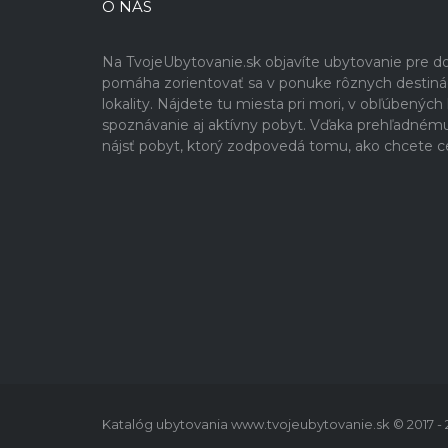
O NÁS
Na TvojeUbytovanie.sk objavíte ubytovanie pre 
pomáha zorientovať sa v ponuke rôznych destinácií
lokality. Nájdete tu miesta pri mori, v obľúbenýc
spoznávanie aj aktívny pobyt. Vďaka prehľadném
nájsť pobyt, ktorý zodpovedá tomu, ako chcete c
Katalóg ubytovania www.tvojeubytovanie.sk © 2017 -