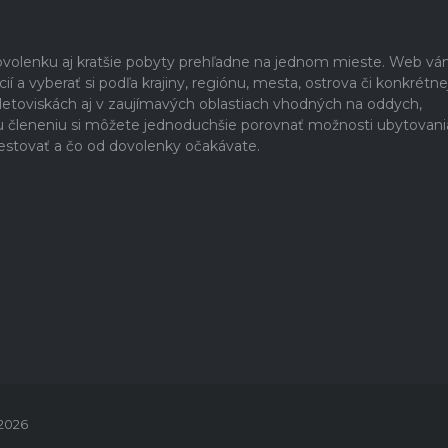
dovolenku aj kratšie pobyty prehľadne na jednom mieste. Web v
 a vyberať si podľa krajiny, regiónu, mesta, ostrova či konkrétne
h letoviskách aj v zaujímavých oblastiach vhodných na oddych,
u členeniu si môžete jednoduchšie porovnať možnosti ubytovani
estovať a čo od dovolenky očakávate.
 2026