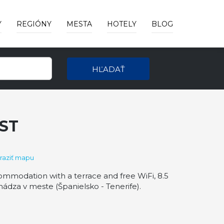
Y
REGIÓNY
MESTA
HOTELY
BLOG
HĽADAŤ
AST
raziť mapu
ccommodation with a terrace and free WiFi, 8.5
ádza v meste (Španielsko - Tenerife).