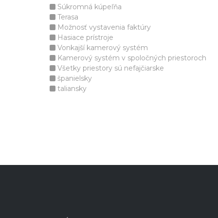
Súkromná kúpeľňa
Terasa
Možnosť vystavenia faktúry
Hasiace prístroje
Vonkajší kamerový systém
Kamerový systém v spoločných priestoroch
Všetky priestory sú nefajčiarske
španielsky
taliansky