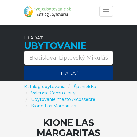
Toggle
navigation
HĽADAŤ
UBYTOVANIE
HĽADAŤ
Katalóg ubytovania
Španielsko
Valencia Community
Ubytovanie mesto Alcossebre
Kione Las Margaritas
KIONE LAS
MARGARITAS