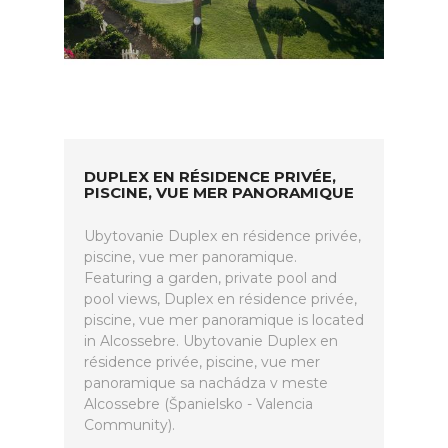
DUPLEX EN RÉSIDENCE PRIVÉE,
PISCINE, VUE MER PANORAMIQUE
Ubytovanie Duplex en résidence privée,
piscine, vue mer panoramique.
Featuring a garden, private pool and
pool views, Duplex en résidence privée,
piscine, vue mer panoramique is located
in Alcossebre. Ubytovanie Duplex en
résidence privée, piscine, vue mer
panoramique sa nachádza v meste
Alcossebre (Španielsko - Valencia
Community).