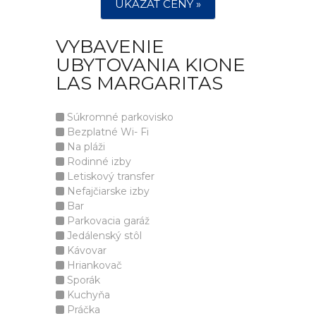
UKÁZAT CENY »
VYBAVENIE
UBYTOVANIA KIONE
LAS MARGARITAS
Súkromné parkovisko
Bezplatné Wi- Fi
Na pláži
Rodinné izby
Letiskový transfer
Nefajčiarske izby
Bar
Parkovacia garáž
Jedálenský stôl
Kávovar
Hriankovač
Sporák
Kuchyňa
Práčka