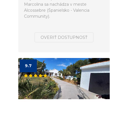
Marcolina sa nachádza v meste
Alcossebre (Španielsko - Valencia
Community).
OVERIŤ DOSTUPNOSŤ
9.7