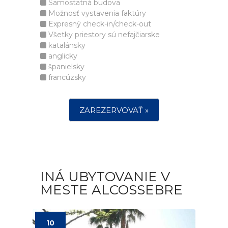
Samostatná budova
Možnosť vystavenia faktúry
Expresný check-in/check-out
Všetky priestory sú nefajčiarske
katalánsky
anglicky
španielsky
francúzsky
ZAREZERVOVAŤ »
INÁ UBYTOVANIE V
MESTE ALCOSSEBRE
10