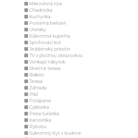
Mikrovlnná rúra
Chladnička
Kuchynka
Posteľná bielizeň
Uteráky
Súkromná kúpeľňa
Sprchovací kút
Jedálenský priestor
TV s plochou obrazovkou
Vonkajší nábytok
Slnečná terasa
Balkón
Terasa
Záhrada
Pláž
Potápanie
Cyklistika
Pešia turistika
Kanoistika
Rybolov
Súkromný byt v budove