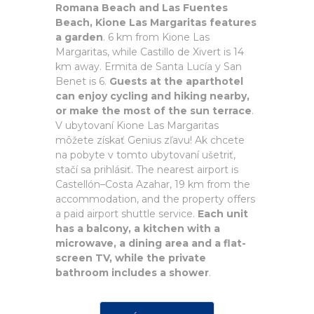
Romana Beach and Las Fuentes
Beach, Kione Las Margaritas features
a garden
. 6 km from Kione Las
Margaritas, while Castillo de Xivert is 14
km away. Ermita de Santa Lucía y San
Benet is 6.
Guests at the aparthotel
can enjoy cycling and hiking nearby,
or make the most of the sun terrace
.
V ubytovaní Kione Las Margaritas
môžete získať Genius zľavu! Ak chcete
na pobyte v tomto ubytovaní ušetriť,
stačí sa prihlásiť. The nearest airport is
Castellón–Costa Azahar, 19 km from the
accommodation, and the property offers
a paid airport shuttle service.
Each unit
has a balcony, a kitchen with a
microwave, a dining area and a flat-
screen TV, while the private
bathroom includes a shower
.