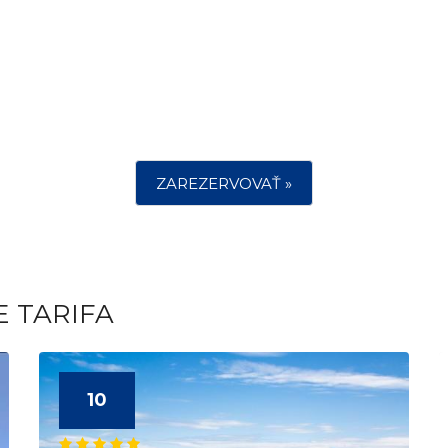
ZAREZERVOVAŤ »
E TARIFA
10