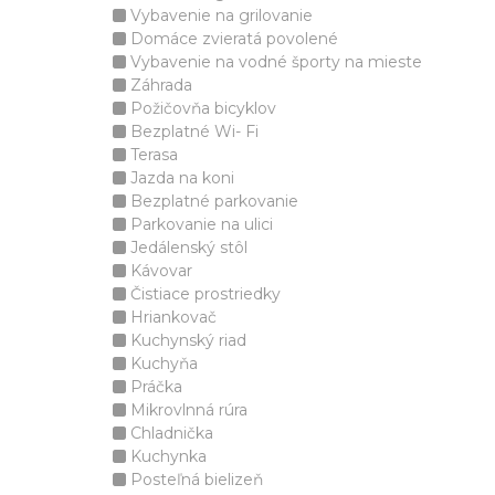
Vybavenie na grilovanie
Domáce zvieratá povolené
Vybavenie na vodné športy na mieste
Záhrada
Požičovňa bicyklov
Bezplatné Wi- Fi
Terasa
Jazda na koni
Bezplatné parkovanie
Parkovanie na ulici
Jedálenský stôl
Kávovar
Čistiace prostriedky
Hriankovač
Kuchynský riad
Kuchyňa
Práčka
Mikrovlnná rúra
Chladnička
Kuchynka
Posteľná bielizeň