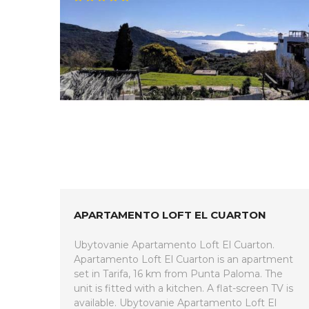
APARTAMENTO LOFT EL CUARTON
Ubytovanie Apartamento Loft El Cuarton.
Apartamento Loft El Cuarton is an apartment
set in Tarifa, 16 km from Punta Paloma. The
unit is fitted with a kitchen. A flat-screen TV is
available. Ubytovanie Apartamento Loft El