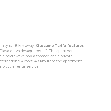
rinity is 48 km away.
Kitecamp Tarifa features
 Playa de Valdevaqueros is 2. The apartment
ith a microwave and a toaster, and a private
r International Airport, 48 km from the apartment.
 bicycle rental service.