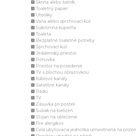
Skriňa alebo šatník
Toaletný papier
Uteráky
Vaňa alebo sprchovací kút
Súkromná kúpeľňa
Toaleta
Bezplatné toaletné potreby
Sprchovací kút
Jedálenský priestor
Pohovka
Priestor na posedenie
TV s plochou obrazovkou
Káblové kanály
Satelitné kanály
Rádio
TV
Zásuvka pri posteli
Sušiak na bielizeň
Stojan na oblečenie
Pre alergikov
Celá ubytovacia jednotka umiestnená na príze