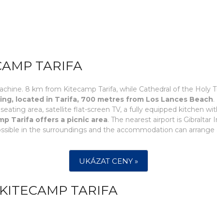
CAMP TARIFA
machine. 8 km from Kitecamp Tarifa, while Cathedral of the Holy T
king, located in Tarifa, 700 metres from Los Lances Beach
.
seating area, satellite flat-screen TV, a fully equipped kitchen w
p Tarifa offers a picnic area
. The nearest airport is Gibralta
 possible in the surroundings and the accommodation can arrange a
UKÁZAT CENY »
KITECAMP TARIFA