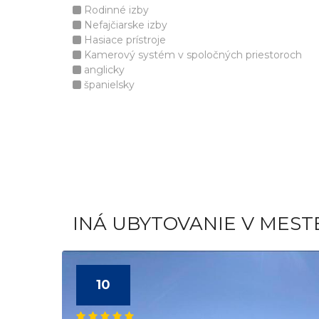
Rodinné izby
Nefajčiarske izby
Hasiace prístroje
Kamerový systém v spoločných priestoroch
anglicky
španielsky
INÁ UBYTOVANIE V MEST
10