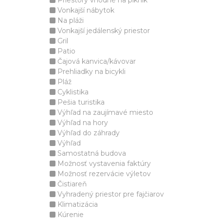
Priestory vhodné na piknik
Vonkajší nábytok
Na pláži
Vonkajší jedálenský priestor
Gril
Patio
Čajová kanvica/kávovar
Prehliadky na bicykli
Pláž
Cyklistika
Pešia turistika
Výhľad na zaujímavé miesto
Výhľad na hory
Výhľad do záhrady
Výhľad
Samostatná budova
Možnosť vystavenia faktúry
Možnosť rezervácie výletov
Čistiareň
Vyhradený priestor pre fajčiarov
Klimatizácia
Kúrenie