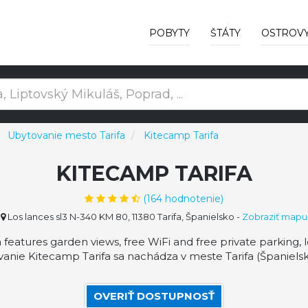
POBYTY
ŠTÁTY
OSTROV
Ubytovanie mesto Tarifa
Kitecamp Tarifa
KITECAMP TARIFA
(
164
hodnotenie)
Los lances sl3 N-340 KM 80, 11380 Tarifa, Španielsko
-
Zobraziť mapu
features garden views, free WiFi and free private parking, 
anie Kitecamp Tarifa sa nachádza v meste Tarifa (Španielsko
OVERIŤ DOSTUPNOSŤ