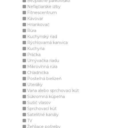
Bezplatné parkovisko
Nefajčiarske izby
Fitnescentrum
Kávovar
Hriankovač
Rúra
Kuchynský riad
Rýchlovarná kanvica
Kuchyňa
Práčka
Umývačka riadu
Mikrovlnná rúra
Chladnička
Posteľná bielizeň
Uteráky
Vaňa alebo sprchovací kút
Súkromná kúpeľňa
Sušič vlasov
Sprchovací kút
Satelitné kanály
TV
Žehliace potreby