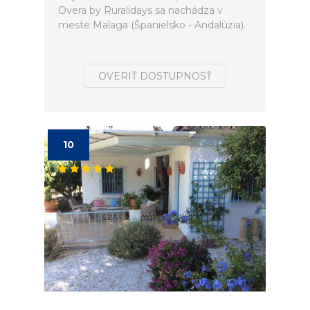
Overa by Ruralidays sa nachádza v
meste Malaga (Španielsko - Andalúzia).
OVERIŤ DOSTUPNOSŤ
10