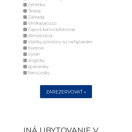
Žehlička
Terasa
Záhrada
Vírivka/jacuzzi
Čajová kanvica/kávovar
Klimatizácia
Všetky priestory sú nefajčiarske
Kúrenie
Výťah
anglicky
španielsky
francúzsky
ZAREZERVOVAŤ »
INÁ UBYTOVANIE V