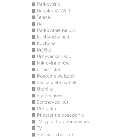
Parkovisko
Bezplatné Wi- Fi
Terasa
Bar
Parkovanie na ulici
Kuchynský riad
Kuchyňa
Práčka
Umývačka riadu
Mikrovlnná rúra
Chladnička
Posteľná bielizeň
Skriňa alebo šatník
Uteráky
Sušič vlasov
Sprchovací kút
Pohovka
Priestor na posedenie
TV s plochou obrazovkou
TV
Sušiak na bielizeň