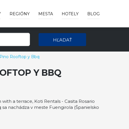
Y
REGIÓNY
MESTA
HOTELY
BLOG
HĽADAŤ
o Pino Rooftop y Bbq
OOFTOP Y BBQ
ith a terrace, Koti Rentals - Casita Rosario
bq sa nachádza v meste Fuengirola (Španielsko