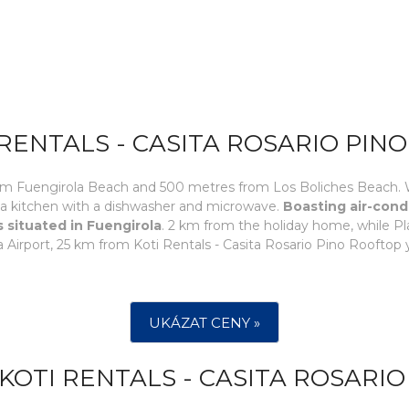
RENTALS - CASITA ROSARIO PIN
rom Fuengirola Beach and 500 metres from Los Boliches Beach. 
d a kitchen with a dishwasher and microwave.
Boasting air-cond
s situated in Fuengirola
. 2 km from the holiday home, while Pl
ga Airport, 25 km from Koti Rentals - Casita Rosario Pino Rooftop 
UKÁZAT CENY »
KOTI RENTALS - CASITA ROSARIO