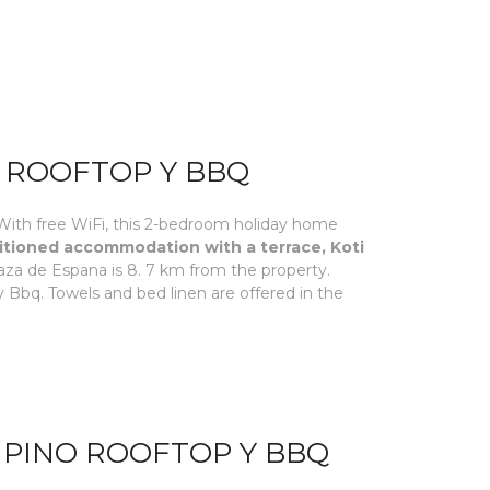
O ROOFTOP Y BBQ
With free WiFi, this 2-bedroom holiday home
itioned accommodation with a terrace, Koti
aza de Espana is 8. 7 km from the property.
y Bbq. Towels and bed linen are offered in the
 PINO ROOFTOP Y BBQ