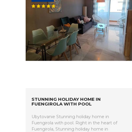
STUNNING HOLIDAY HOME IN
FUENGIROLA WITH POOL
Ubytovanie Stunning holiday home in
Fuengirola with pool. Right in the heart of
Fuengirola, Stunning holiday home in