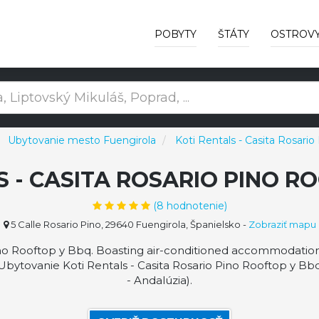
POBYTY
ŠTÁTY
OSTROV
Ubytovanie mesto Fuengirola
Koti Rentals - Casita Rosari
S - CASITA ROSARIO PINO R
(
8
hodnotenie)
5 Calle Rosario Pino, 29640 Fuengirola, Španielsko
-
Zobraziť mapu
no Rooftop y Bbq. Boasting air-conditioned accommodation w
. Ubytovanie Koti Rentals - Casita Rosario Pino Rooftop y B
- Andalúzia).