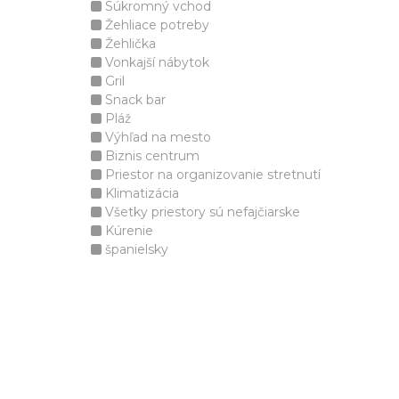
Súkromný vchod
Žehliace potreby
Žehlička
Vonkajší nábytok
Gril
Snack bar
Pláž
Výhľad na mesto
Biznis centrum
Priestor na organizovanie stretnutí
Klimatizácia
Všetky priestory sú nefajčiarske
Kúrenie
španielsky