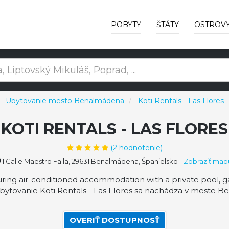
POBYTY
ŠTÁTY
OSTROV
Ubytovanie mesto Benalmádena
Koti Rentals - Las Flores
KOTI RENTALS - LAS FLORES
(
2
hodnotenie)
1 Calle Maestro Falla, 29631 Benalmádena, Španielsko
-
Zobraziť map
uring air-conditioned accommodation with a private pool, ga
bytovanie Koti Rentals - Las Flores sa nachádza v meste B
OVERIŤ DOSTUPNOSŤ