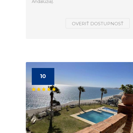
Andalúzia).
OVERIŤ DOSTUPNOSŤ
10