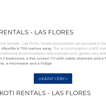
RENTALS - LAS FLORES
Koti Rentals - Las Flores. Towels and bed linen are provided in t
 Viborilla is 700 metres away
. The accommodation is 600 metr
onditioned accommodation with a private pool, garden view and a t
 2 bedrooms, a flat-screen TV with cable channels and a f
ne, a microwave and a fridge
.
UKÁZAT CENY »
KOTI RENTALS - LAS FLORES