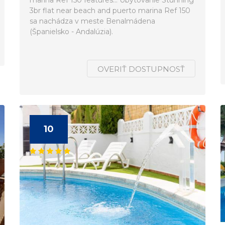
marina Ref 150 features... Ubytovanie Stunning
3br flat near beach and puerto marina Ref 150
sa nachádza v meste Benalmádena
(Španielsko - Andalúzia).
OVERIŤ DOSTUPNOSŤ
10