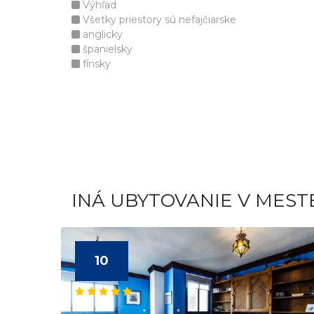
Výhľad
Všetky priestory sú nefajčiarske
anglicky
španielsky
fínsky
INÁ UBYTOVANIE V MES
10