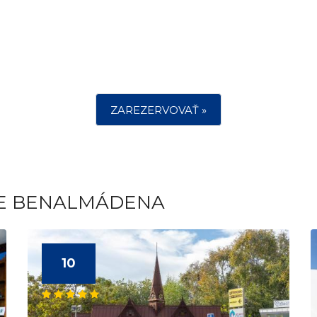
ZAREZERVOVAŤ »
TE BENALMÁDENA
10