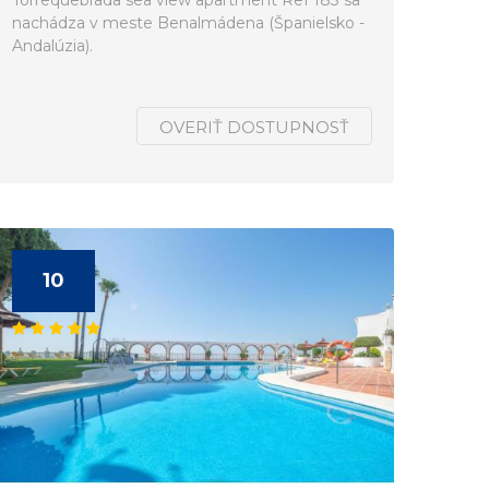
Torrequebrada sea view apartment Ref 183 sa
nachádza v meste Benalmádena (Španielsko -
Andalúzia).
OVERIŤ DOSTUPNOSŤ
10