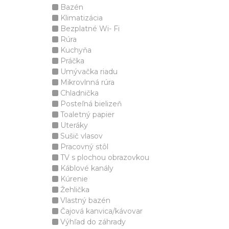
Bazén
Klimatizácia
Bezplatné Wi- Fi
Rúra
Kuchyňa
Práčka
Umývačka riadu
Mikrovlnná rúra
Chladnička
Posteľná bielizeň
Toaletný papier
Uteráky
Sušič vlasov
Pracovný stôl
TV s plochou obrazovkou
Káblové kanály
Kúrenie
Žehlička
Vlastný bazén
Čajová kanvica/kávovar
Výhľad do záhrady