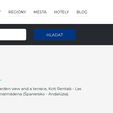
Y
REGIÓNY
MESTA
HOTELY
BLOG
HĽADAŤ
u
rden view and a terrace, Koti Rentals - Las
enalmádena (Španielsko - Andalúzia).