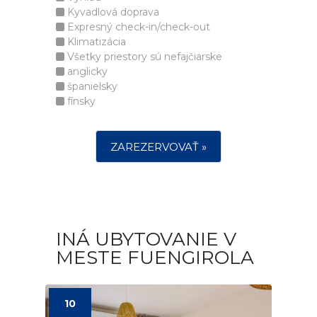
Kyvadlová doprava
Expresný check-in/check-out
Klimatizácia
Všetky priestory sú nefajčiarske
anglicky
španielsky
fínsky
ZAREZERVOVAŤ »
INÁ UBYTOVANIE V
MESTE FUENGIROLA
10