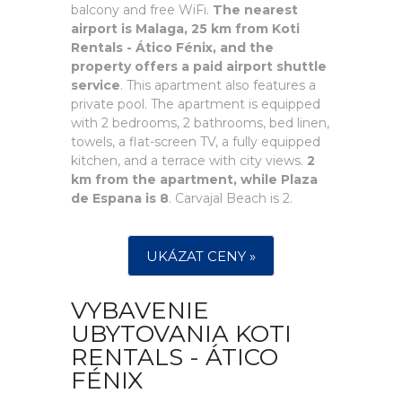
balcony and free WiFi.
The nearest
airport is Malaga, 25 km from Koti
Rentals - Ático Fénix, and the
property offers a paid airport shuttle
service
. This apartment also features a
private pool. The apartment is equipped
with 2 bedrooms, 2 bathrooms, bed linen,
towels, a flat-screen TV, a fully equipped
kitchen, and a terrace with city views.
2
km from the apartment, while Plaza
de Espana is 8
. Carvajal Beach is 2.
UKÁZAT CENY »
VYBAVENIE
UBYTOVANIA KOTI
RENTALS - ÁTICO
FÉNIX