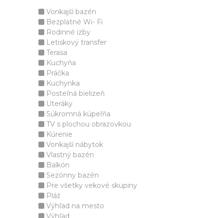
Vonkajší bazén
Bezplatné Wi- Fi
Rodinné izby
Letiskový transfer
Terasa
Kuchyňa
Práčka
Kuchynka
Posteľná bielizeň
Uteráky
Súkromná kúpeľňa
TV s plochou obrazovkou
Kúrenie
Vonkajší nábytok
Vlastný bazén
Balkón
Sezónny bazén
Pre všetky vekové skupiny
Pláž
Výhľad na mesto
Výhľad