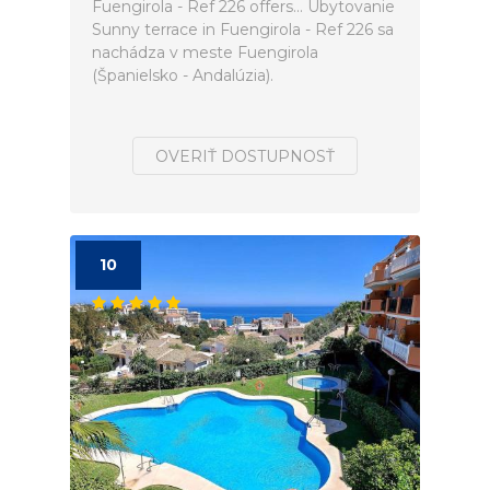
Fuengirola - Ref 226 offers... Ubytovanie
Sunny terrace in Fuengirola - Ref 226 sa
nachádza v meste Fuengirola
(Španielsko - Andalúzia).
OVERIŤ DOSTUPNOSŤ
10