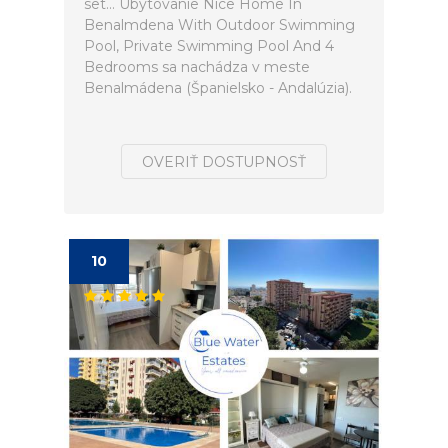
set... Ubytovanie Nice Home In
Benalmdena With Outdoor Swimming
Pool, Private Swimming Pool And 4
Bedrooms sa nachádza v meste
Benalmádena (Španielsko - Andalúzia).
OVERIŤ DOSTUPNOSŤ
10