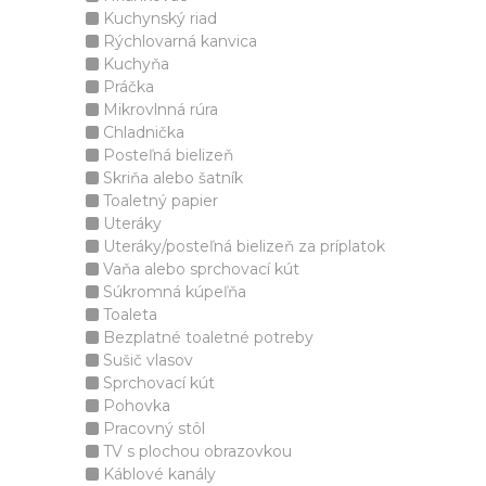
Kuchynský riad
Rýchlovarná kanvica
Kuchyňa
Práčka
Mikrovlnná rúra
Chladnička
Posteľná bielizeň
Skriňa alebo šatník
Toaletný papier
Uteráky
Uteráky/posteľná bielizeň za príplatok
Vaňa alebo sprchovací kút
Súkromná kúpeľňa
Toaleta
Bezplatné toaletné potreby
Sušič vlasov
Sprchovací kút
Pohovka
Pracovný stôl
TV s plochou obrazovkou
Káblové kanály