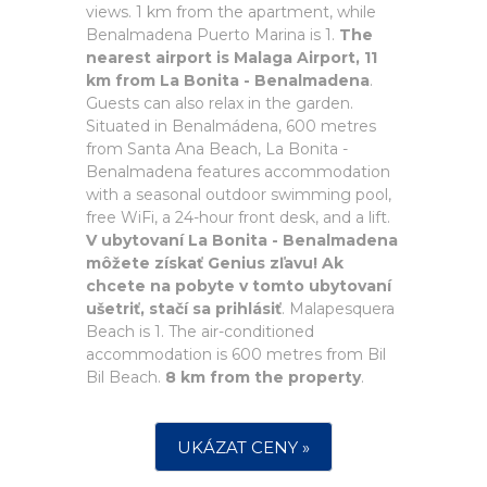
views. 1 km from the apartment, while
Benalmadena Puerto Marina is 1.
The
nearest airport is Malaga Airport, 11
km from La Bonita - Benalmadena
.
Guests can also relax in the garden.
Situated in Benalmádena, 600 metres
from Santa Ana Beach, La Bonita -
Benalmadena features accommodation
with a seasonal outdoor swimming pool,
free WiFi, a 24-hour front desk, and a lift.
V ubytovaní La Bonita - Benalmadena
môžete získať Genius zľavu! Ak
chcete na pobyte v tomto ubytovaní
ušetriť, stačí sa prihlásiť
. Malapesquera
Beach is 1. The air-conditioned
accommodation is 600 metres from Bil
Bil Beach.
8 km from the property
.
UKÁZAT CENY »