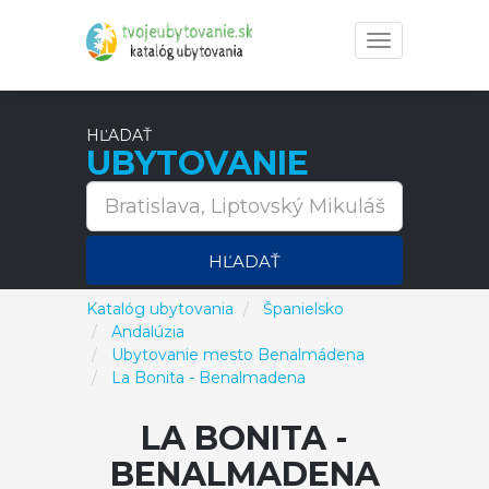
Toggle
navigation
HĽADAŤ
UBYTOVANIE
HĽADAŤ
Katalóg ubytovania
Španielsko
Andalúzia
Ubytovanie mesto Benalmádena
La Bonita - Benalmadena
LA BONITA -
BENALMADENA