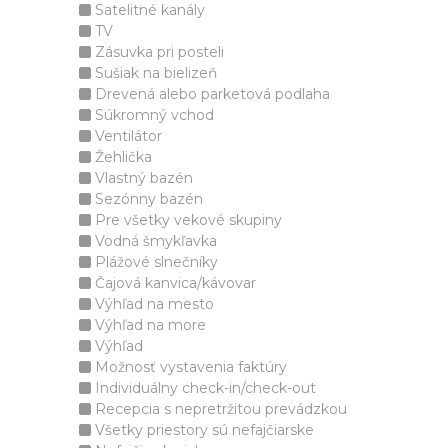
Satelitné kanály
TV
Zásuvka pri posteli
Sušiak na bielizeň
Drevená alebo parketová podlaha
Súkromný vchod
Ventilátor
Žehlička
Vlastný bazén
Sezónny bazén
Pre všetky vekové skupiny
Vodná šmykľavka
Plážové slnečníky
Čajová kanvica/kávovar
Výhľad na mesto
Výhľad na more
Výhľad
Možnosť vystavenia faktúry
Individuálny check-in/check-out
Recepcia s nepretržitou prevádzkou
Všetky priestory sú nefajčiarske