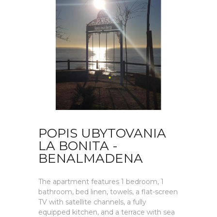
POPIS UBYTOVANIA
LA BONITA -
BENALMADENA
The apartment features 1 bedroom, 1
bathroom, bed linen, towels, a flat-screen
TV with satellite channels, a fully
equipped kitchen, and a terrace with sea