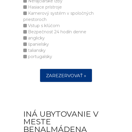
Nefajčiarske izby
Hasiace prístroje
Kamerový systém v spoločných
priestoroch
Vstup s kľúčom
Bezpečnosť 24 hodín denne
anglicky
španielsky
taliansky
portugalsky
ZAREZERVOVAŤ »
INÁ UBYTOVANIE V
MESTE
BENALMÁDENA