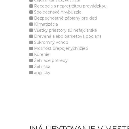
Čajová kanvica/kávovar
Recepcia s nepretržitou prevádzkou
Spoločenské hry/puzzle
Bezpečnostné zábrany pre deti
Klimatizácia
Všetky priestory sú nefajčiarske
Drevená alebo parketová podlaha
Súkromný vchod
Možnosť prepojených izieb
Kúrenie
Žehliace potreby
Žehlička
anglicky
INÁ UBYTOVANIE V MEST