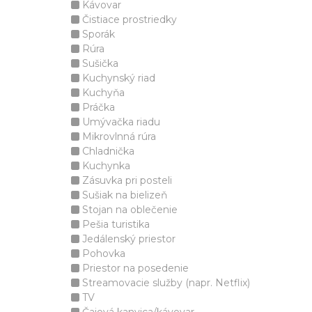
Kávovar
Čistiace prostriedky
Sporák
Rúra
Sušička
Kuchynský riad
Kuchyňa
Práčka
Umývačka riadu
Mikrovlnná rúra
Chladnička
Kuchynka
Zásuvka pri posteli
Sušiak na bielizeň
Stojan na oblečenie
Pešia turistika
Jedálenský priestor
Pohovka
Priestor na posedenie
Streamovacie služby (napr. Netflix)
TV