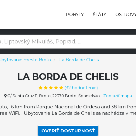
POBYTY
ŠTÁTY
OSTROV
Ubytovanie mesto Broto
La Borda de Chelis
LA BORDA DE CHELIS
(
32
hodnotenie)
C/ Santa Cruz 11, Broto, 22370 Broto, Španielsko
-
Zobraziť mapu
oto, 16 km from Parque Nacional de Ordesa and 38 km from
e WiFi,... Ubytovanie La Borda de Chelis sa nachádza v me
OVERIŤ DOSTUPNOSŤ