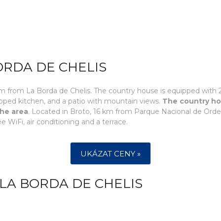
ORDA DE CHELIS
 km from La Borda de Chelis. The country house is equipped with 
uipped kitchen, and a patio with mountain views.
The country ho
the area
. Located in Broto, 16 km from Parque Nacional de Orde
WiFi, air conditioning and a terrace.
UKÁZAT CENY »
LA BORDA DE CHELIS