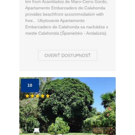
km from Acantilados de Maro-Cerro Gordo,
Apartamento Embarcadero de Calahonda
provides beachfront accommodation with
free... Ubytovanie Apartamento
Embarcadero de Calahonda sa nachádza v
meste Calahonda (Španielsko - Andalúzia).
OVERIŤ DOSTUPNOSŤ
10