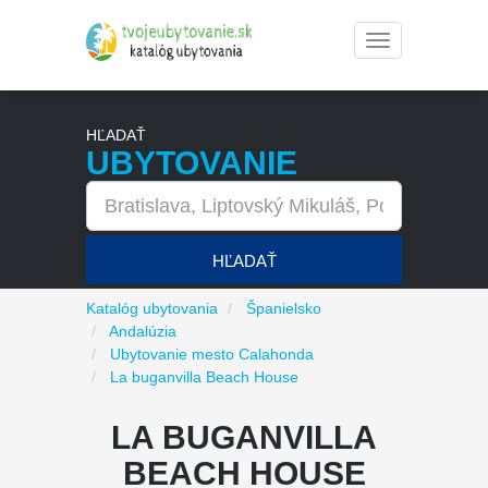
Toggle
navigation
HĽADAŤ
UBYTOVANIE
HĽADAŤ
Katalóg ubytovania
Španielsko
Andalúzia
Ubytovanie mesto Calahonda
La buganvilla Beach House
LA BUGANVILLA
BEACH HOUSE