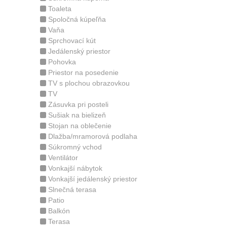
Toaleta
Spoločná kúpeľňa
Vaňa
Sprchovací kút
Jedálenský priestor
Pohovka
Priestor na posedenie
TV s plochou obrazovkou
TV
Zásuvka pri posteli
Sušiak na bielizeň
Stojan na oblečenie
Dlažba/mramorová podlaha
Súkromný vchod
Ventilátor
Vonkajší nábytok
Vonkajší jedálenský priestor
Slnečná terasa
Patio
Balkón
Terasa