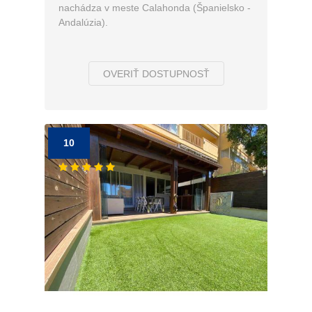
nachádza v meste Calahonda (Španielsko -
Andalúzia).
OVERIŤ DOSTUPNOSŤ
10