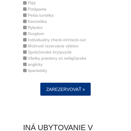
Pláž
Potápanie
Pešia turistika
Kanoistika
Rybolov
Dvojdom
Individuálny check-in/check-out
Možnosť rezervácie výletov
Spoločenské hry/puzzle
Všetky priestory sú nefajčiarske
anglicky
španielsky
ZAREZERVOVAŤ »
INÁ UBYTOVANIE V