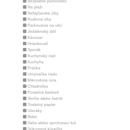
Bezplatné parkovisko
Na pláži
Nefajčiarske izby
Rodinné izby
Parkovanie na ulici
Jedálenský stôl
Kávovar
Hriankovač
Sporák
Kuchynský riad
Kuchyňa
Práčka
Umývačka riadu
Mikrovlnná rúra
Chladnička
Posteľná bielizeň
Skriňa alebo šatník
Toaletný papier
Uteráky
Bidet
Vaňa alebo sprchovací kút
Súkromná kúpeľňa