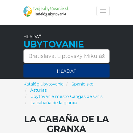
Toggle
navigation
HĽADAŤ
UBYTOVANIE
HĽADAŤ
Katalóg ubytovania
Španielsko
Asturias
Ubytovanie mesto Cangas de Onís
La cabaña de la granxa
LA CABAÑA DE LA
GRANXA