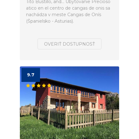
Tito Bustillo, and... Ubytovanie Precioso
atico en el centro de cangas de onis sa
nachádza v meste Cangas de Onís
(Španielsko - Asturias).
OVERIŤ DOSTUPNOSŤ
9.7