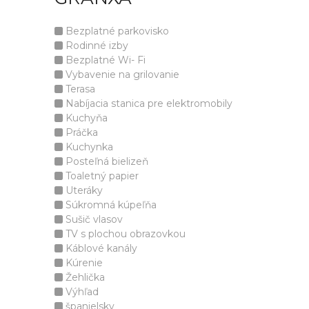
Bezplatné parkovisko
Rodinné izby
Bezplatné Wi- Fi
Vybavenie na grilovanie
Terasa
Nabíjacia stanica pre elektromobily
Kuchyňa
Práčka
Kuchynka
Posteľná bielizeň
Toaletný papier
Uteráky
Súkromná kúpeľňa
Sušič vlasov
TV s plochou obrazovkou
Káblové kanály
Kúrenie
Žehlička
Výhľad
španielsky