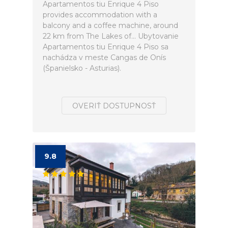
Apartamentos tiu Enrique 4 Piso
provides accommodation with a
balcony and a coffee machine, around
22 km from The Lakes of... Ubytovanie
Apartamentos tiu Enrique 4 Piso sa
nachádza v meste Cangas de Onís
(Španielsko - Asturias).
OVERIŤ DOSTUPNOSŤ
9.8