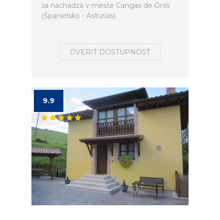
sa nachádza v meste Cangas de Onís
(Španielsko - Asturias).
OVERIŤ DOSTUPNOSŤ
9.9