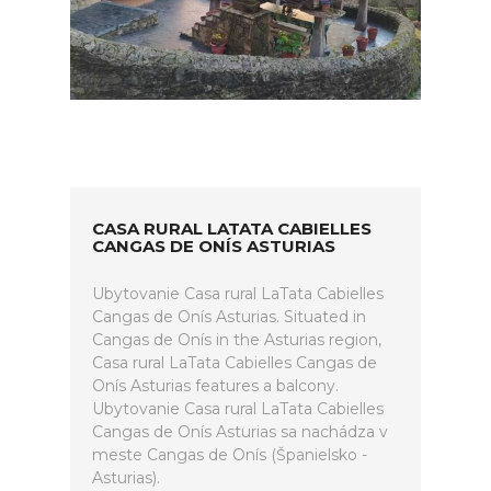
CASA RURAL LATATA CABIELLES
CANGAS DE ONÍS ASTURIAS
Ubytovanie Casa rural LaTata Cabielles
Cangas de Onís Asturias. Situated in
Cangas de Onís in the Asturias region,
Casa rural LaTata Cabielles Cangas de
Onís Asturias features a balcony.
Ubytovanie Casa rural LaTata Cabielles
Cangas de Onís Asturias sa nachádza v
meste Cangas de Onís (Španielsko -
Asturias).