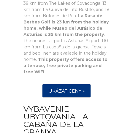
39 km from The Lakes of Covadonga, 13
km from La Cueva de Tito Bustillo, and 18
km from Bufones de Pria.
La Rasa de
Berbes Golf is 23 km from the holiday
home, while Museo del Jurásico de
Asturias is 35 km from the property
.
The nearest airport is Asturias Airport, 110
km from La cabaña de la granxa. Towels
and bed linen are available in the holiday
home.
This property offers access to
a terrace, free private parking and
free WiFi
.
UKÁZAT CENY »
VYBAVENIE
UBYTOVANIA LA
CABAÑA DE LA
GRANXA