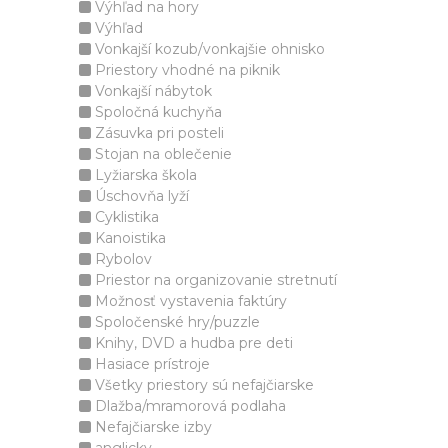
Výhľad na hory
Výhľad
Vonkajší kozub/vonkajšie ohnisko
Priestory vhodné na piknik
Vonkajší nábytok
Spoločná kuchyňa
Zásuvka pri posteli
Stojan na oblečenie
Lyžiarska škola
Úschovňa lyží
Cyklistika
Kanoistika
Rybolov
Priestor na organizovanie stretnutí
Možnosť vystavenia faktúry
Spoločenské hry/puzzle
Knihy, DVD a hudba pre deti
Hasiace prístroje
Všetky priestory sú nefajčiarske
Dlažba/mramorová podlaha
Nefajčiarske izby