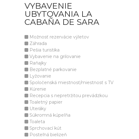
VYBAVENIE
UBYTOVANIA LA
CABAÑA DE SARA
Možnosť rezervácie výletov
Záhrada
Pešia turistika
Vybavenie na grilovanie
Raňajky
Bezplatné parkovanie
Lyžovanie
Spoločenská miestnosť/miestnosť s TV
Kúrenie
Recepcia s nepretržitou prevádzkou
Toaletný papier
Uteráky
Súkromná kúpeľňa
Toaleta
Sprchovací kút
Posteľná bielizeň