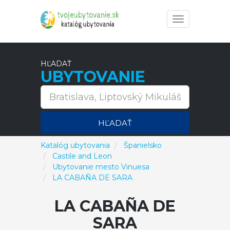
Toggle
navigation
HĽADAŤ
UBYTOVANIE
HĽADAŤ
Katalóg ubytovania
Španielsko
Castile and Leon
Ubytovanie mesto Vinuesa
LA CABAÑA DE SARA
LA CABAÑA DE
SARA