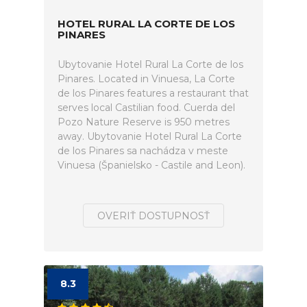
HOTEL RURAL LA CORTE DE LOS
PINARES
Ubytovanie Hotel Rural La Corte de los
Pinares. Located in Vinuesa, La Corte
de los Pinares features a restaurant that
serves local Castilian food. Cuerda del
Pozo Nature Reserve is 950 metres
away. Ubytovanie Hotel Rural La Corte
de los Pinares sa nachádza v meste
Vinuesa (Španielsko - Castile and Leon).
OVERIŤ DOSTUPNOSŤ
8.3