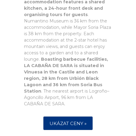
accommodation features a shared
kitchen, a 24-hour front desk and
organising tours for guests
.
Numantino Museum is 36 km from the
accommodation, while Mayor Soria Plaza
is 38 km from the property. Each
accommodation at the 2-star hotel has
mountain views, and guests can enjoy
access to a garden and to a shared
lounge.
Boasting barbecue facilities,
LA CABAÑA DE SARA is situated in
Vinuesa in the Castile and Leon
region, 28 km from Urbión Black
Lagoon and 36 km from Soria Bus
Station
. The nearest airport is Logroño–
Agoncillo Airport, 96 km from LA
CABAÑA DE SARA.
UKÁZAT CENY »