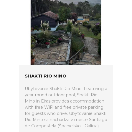
SHAKTI RIO MINO
Ubytovanie Shakti Rio Mino. Featuring a
year-round outdoor pool, Shakti Rio
Mino in Eiras provides accommodation
with free WiFi and free private parking
for guests who drive. Ubytovanie Shakti
Rio Mino sa nachádza v meste Santiago
de Compostela (Španielsko - Galícia).