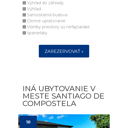
Výhľad do záhrady
Výhľad
Samostatná budova
Denné upratovanie
Všetky priestory sú nefajčiarske
španielsky
ZAREZERVOVAŤ »
INÁ UBYTOVANIE V
MESTE SANTIAGO DE
COMPOSTELA
10