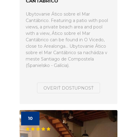
CANTÁBRICO
Ubytovanie Ático sobre el Mar
Cantábrico. Featuring a patio with pool
views, a private beach area and pool
with a view, Ático sobre el Mar
Cantábrico can be found in O Vicedo,
close to Arealonga... Ubytovanie Ático
sobre el Mar Cantábrico sa nachádza v
meste Santiago de Compostela
(Španielsko - Galícia).
OVERIŤ DOSTUPNOSŤ
10