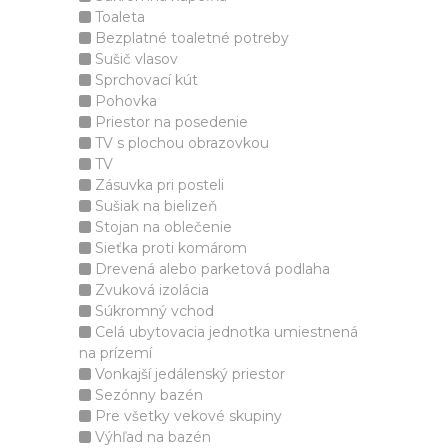
Toaleta
Bezplatné toaletné potreby
Sušič vlasov
Sprchovací kút
Pohovka
Priestor na posedenie
TV s plochou obrazovkou
TV
Zásuvka pri posteli
Sušiak na bielizeň
Stojan na oblečenie
Sieťka proti komárom
Drevená alebo parketová podlaha
Zvuková izolácia
Súkromný vchod
Celá ubytovacia jednotka umiestnená
na prízemí
Vonkajší jedálenský priestor
Sezónny bazén
Pre všetky vekové skupiny
Výhľad na bazén