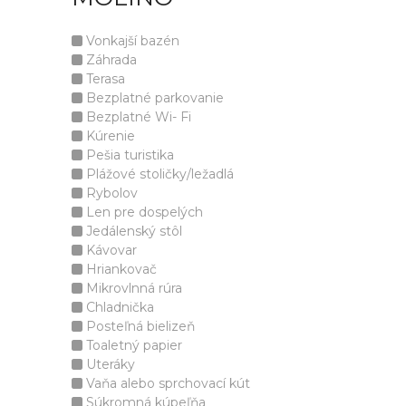
Vonkajší bazén
Záhrada
Terasa
Bezplatné parkovanie
Bezplatné Wi- Fi
Kúrenie
Pešia turistika
Plážové stoličky/ležadlá
Rybolov
Len pre dospelých
Jedálenský stôl
Kávovar
Hriankovač
Mikrovlnná rúra
Chladnička
Posteľná bielizeň
Toaletný papier
Uteráky
Vaňa alebo sprchovací kút
Súkromná kúpeľňa