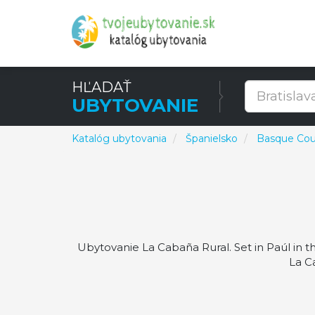
HĽADAŤ
UBYTOVANIE
Katalóg ubytovania
Španielsko
Basque Cou
Ubytovanie La Cabaña Rural. Set in Paúl in 
La C