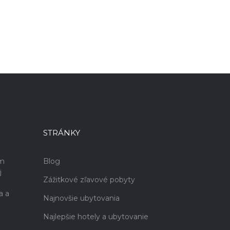
STRÁNKY
ám
Blog
j
Zážitkové zľavové pobyty
a a
Najnovšie ubytovania
Najlepšie hotely a ubytovanie