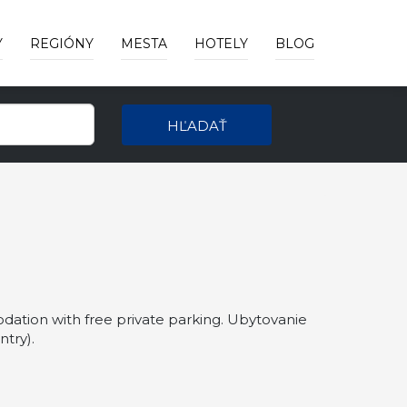
Y
REGIÓNY
MESTA
HOTELY
BLOG
HĽADAŤ
dation with free private parking. Ubytovanie
try).