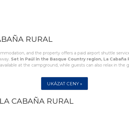
CABAÑA RURAL
commodation, and the property offers a paid airport shuttle serv
 away.
Set in Paúl in the Basque Country region, La Cabaña
o available at the campground, while guests can also relax in the 
UKÁZAT CENY »
 LA CABAÑA RURAL