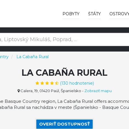
POBYTY
ŠTÁTY
OSTROV
ntry
La Cabaña Rural
LA CABAÑA RURAL
(
130
hodnotenie)
Calera, 19, 01420 Paúl, Španielsko
-
Zobraziť mapu
the Basque Country region, La Cabaña Rural offers accommo
abaña Rural sa nachádza v meste (Španielsko - Basque Coun
OVERIŤ DOSTUPNOSŤ