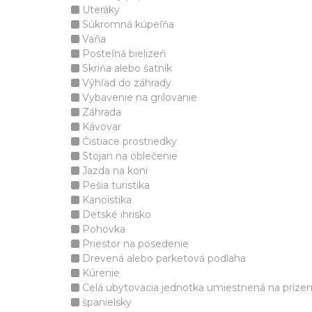
Uteráky
Súkromná kúpeľňa
Vaňa
Posteľná bielizeň
Skriňa alebo šatník
Výhľad do záhrady
Vybavenie na grilovanie
Záhrada
Kávovar
Čistiace prostriedky
Stojan na oblečenie
Jazda na koni
Pešia turistika
Kanoistika
Detské ihrisko
Pohovka
Priestor na posedenie
Drevená alebo parketová podlaha
Kúrenie
Celá ubytovacia jednotka umiestnená na príze
španielsky