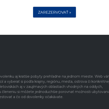
ZAREZERVOVAŤ »
dovolenku aj kratšie pobyty prehľadne na jednom mieste. Web v
 a vyberať si podľa krajiny, regiónu, mesta, ostrova či konkrétne
h letoviskách aj v zaujímavých oblastiach vhodných na oddych,
u členeniu si môžete jednoduchšie porovnať možnosti ubytovani
estovať a čo od dovolenky očakávate.