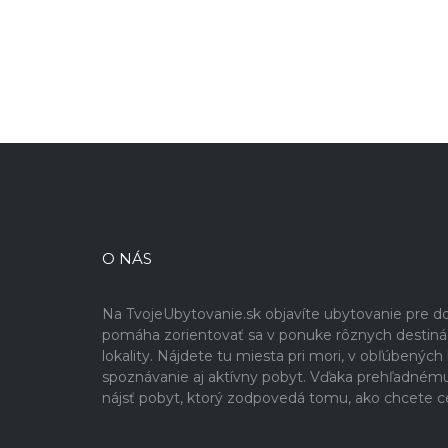
O NÁS
Na TvojeUbytovanie.sk objavíte ubytovanie pre 
pomáha zorientovať sa v ponuke rôznych destinácií
lokality. Nájdete tu miesta pri mori, v obľúbenýc
spoznávanie aj aktívny pobyt. Vďaka prehľadném
nájsť pobyt, ktorý zodpovedá tomu, ako chcete c