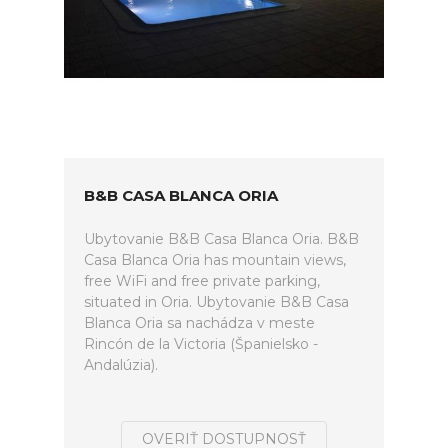
B&B CASA BLANCA ORIA
Ubytovanie B&B Casa Blanca Oria. B&B
Casa Blanca Oria has mountain views,
free WiFi and free private parking,
situated in Oria. Ubytovanie B&B Casa
Blanca Oria sa nachádza v meste
Rincón de la Victoria (Španielsko -
Andalúzia).
OVERIŤ DOSTUPNOSŤ