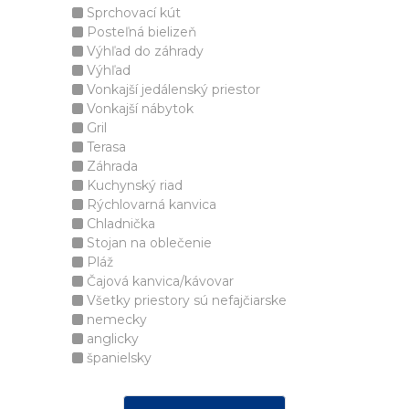
Sprchovací kút
Posteľná bielizeň
Výhľad do záhrady
Výhľad
Vonkajší jedálenský priestor
Vonkajší nábytok
Gril
Terasa
Záhrada
Kuchynský riad
Rýchlovarná kanvica
Chladnička
Stojan na oblečenie
Pláž
Čajová kanvica/kávovar
Všetky priestory sú nefajčiarske
nemecky
anglicky
španielsky