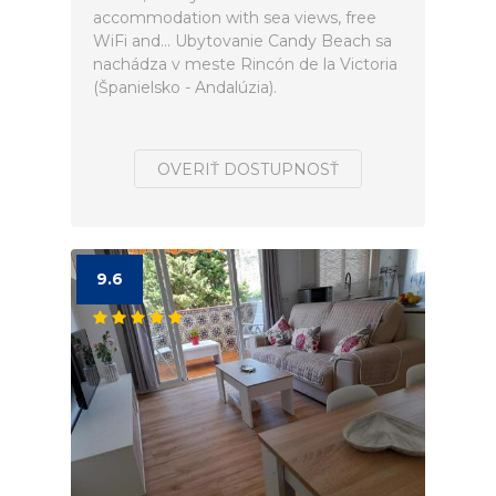
accommodation with sea views, free
WiFi and... Ubytovanie Candy Beach sa
nachádza v meste Rincón de la Victoria
(Španielsko - Andalúzia).
OVERIŤ DOSTUPNOSŤ
9.6