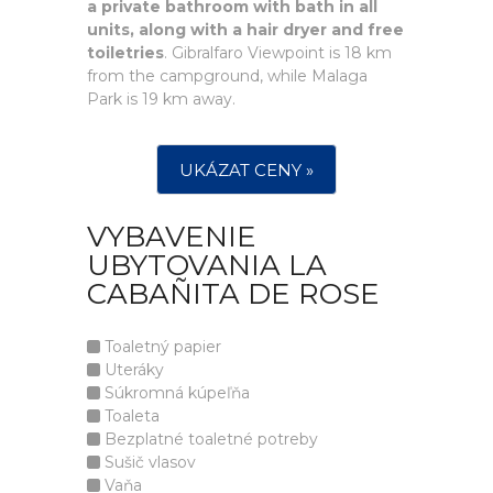
a private bathroom with bath in all
units, along with a hair dryer and free
toiletries
. Gibralfaro Viewpoint is 18 km
from the campground, while Malaga
Park is 19 km away.
UKÁZAT CENY »
VYBAVENIE
UBYTOVANIA LA
CABAÑITA DE ROSE
Toaletný papier
Uteráky
Súkromná kúpeľňa
Toaleta
Bezplatné toaletné potreby
Sušič vlasov
Vaňa