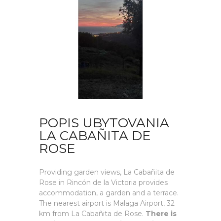
POPIS UBYTOVANIA
LA CABAÑITA DE
ROSE
Providing garden views, La Cabañita de
Rose in Rincón de la Victoria provides
accommodation, a garden and a terrace.
The nearest airport is Malaga Airport, 32
km from La Cabañita de Rose.
There is