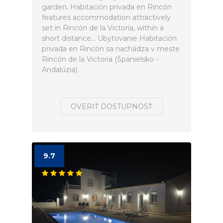
garden, Habitación privada en Rincón
features accommodation attractively
set in Rincón de la Victoria, within a
short distance... Ubytovanie Habitación
privada en Rincón sa nachádza v meste
Rincón de la Victoria (Španielsko -
Andalúzia).
OVERIŤ DOSTUPNOSŤ
9.7