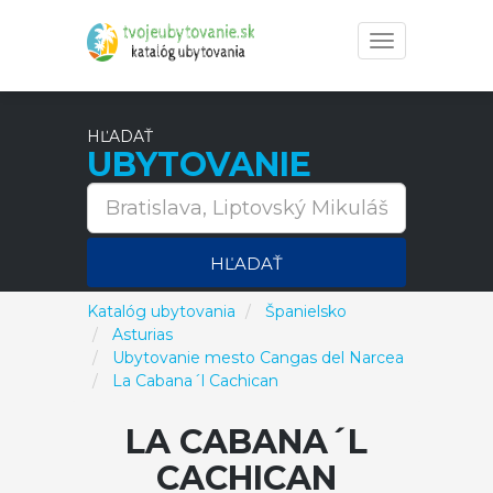
Toggle
navigation
HĽADAŤ
UBYTOVANIE
HĽADAŤ
Katalóg ubytovania
Španielsko
Asturias
Ubytovanie mesto Cangas del Narcea
La Cabana´l Cachican
LA CABANA´L
CACHICAN