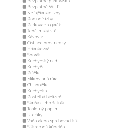
Bezplatné parkovisko
Bezplatné Wi- Fi
Nefajčiarske izby
Rodinné izby
Parkovacia garáž
Jedálenský stôl
Kávovar
Čistiace prostriedky
Hriankovač
Sporák
Kuchynský riad
Kuchyňa
Práčka
Mikrovlnná rúra
Chladnička
Kuchynka
Posteľná bielizeň
Skriňa alebo šatník
Toaletný papier
Uteráky
Vaňa alebo sprchovací kút
Súkromná kúpeľňa