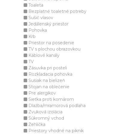
Toaleta
Bezplatné toaletné potreby
Sušič vlasov
Jedálenský priestor
Pohovka
Krb
Priestor na posedenie
TV s plochou obrazovkou
Káblové kanály
TV
Zásuvka pri posteli
Rozkladacia pohovka
Sušiak na bielizeň
Stojan na oblečenie
Pre alergikov
Sieťka proti komárom
Dlažba/mramorová podlaha
Zvuková izolácia
Súkromný vchod
Žehlička
Priestory vhodné na piknik