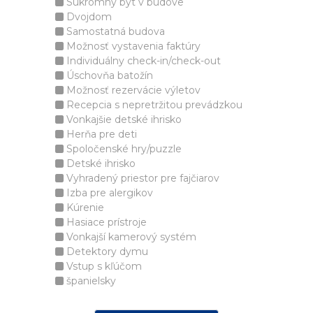
Súkromný byt v budove
Dvojdom
Samostatná budova
Možnosť vystavenia faktúry
Individuálny check-in/check-out
Úschovňa batožín
Možnosť rezervácie výletov
Recepcia s nepretržitou prevádzkou
Vonkajšie detské ihrisko
Herňa pre deti
Spoločenské hry/puzzle
Detské ihrisko
Vyhradený priestor pre fajčiarov
Izba pre alergikov
Kúrenie
Hasiace prístroje
Vonkajší kamerový systém
Detektory dymu
Vstup s kľúčom
španielsky