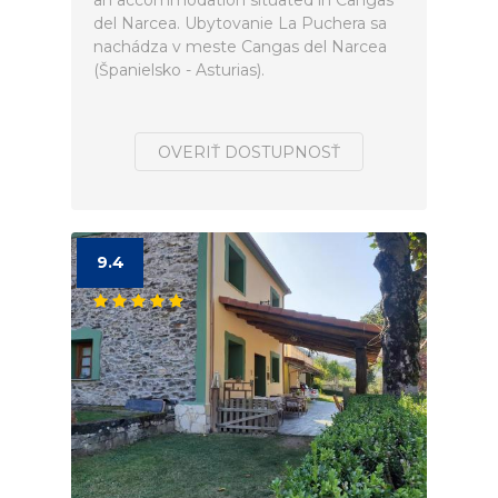
an accommodation situated in Cangas
del Narcea. Ubytovanie La Puchera sa
nachádza v meste Cangas del Narcea
(Španielsko - Asturias).
OVERIŤ DOSTUPNOSŤ
9.4