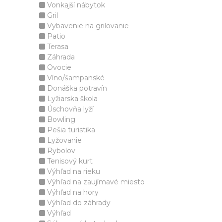
Vonkajší nábytok
Gril
Vybavenie na grilovanie
Patio
Terasa
Záhrada
Ovocie
Víno/šampanské
Donáška potravín
Lyžiarska škola
Úschovňa lyží
Bowling
Pešia turistika
Lyžovanie
Rybolov
Tenisový kurt
Výhľad na rieku
Výhľad na zaujímavé miesto
Výhľad na hory
Výhľad do záhrady
Výhľad