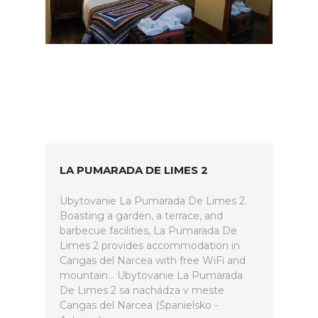
LA PUMARADA DE LIMES 2
Ubytovanie La Pumarada De Limes 2.
Boasting a garden, a terrace, and
barbecue facilities, La Pumarada De
Limes 2 provides accommodation in
Cangas del Narcea with free WiFi and
mountain... Ubytovanie La Pumarada
De Limes 2 sa nachádza v meste
Cangas del Narcea (Španielsko -