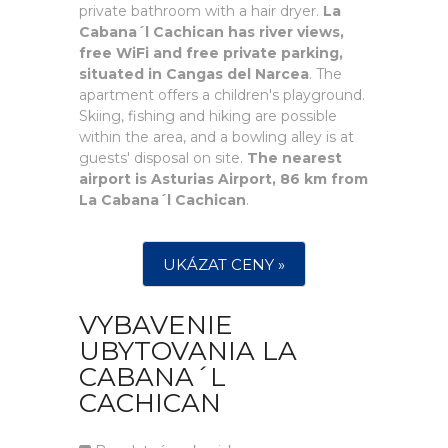
private bathroom with a hair dryer.
La
Cabana´l Cachican has river views,
free WiFi and free private parking,
situated in Cangas del Narcea
. The
apartment offers a children's playground.
Skiing, fishing and hiking are possible
within the area, and a bowling alley is at
guests' disposal on site.
The nearest
airport is Asturias Airport, 86 km from
La Cabana´l Cachican
.
UKÁZAT CENY »
VYBAVENIE
UBYTOVANIA LA
CABANA´L
CACHICAN