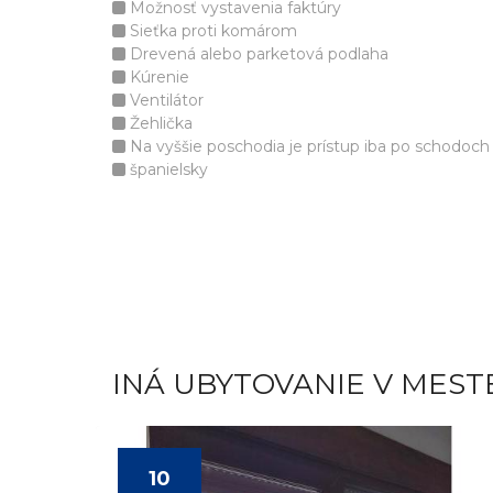
Možnosť vystavenia faktúry
Sieťka proti komárom
Drevená alebo parketová podlaha
Kúrenie
Ventilátor
Žehlička
Na vyššie poschodia je prístup iba po schodoch
španielsky
INÁ UBYTOVANIE V MEST
10