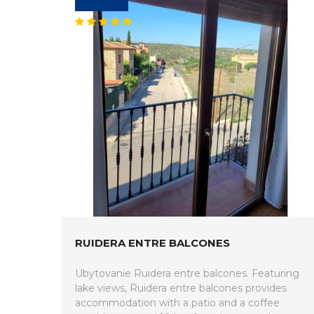
RUIDERA ENTRE BALCONES
Ubytovanie Ruidera entre balcones. Featuring
lake views, Ruidera entre balcones provides
accommodation with a patio and a coffee