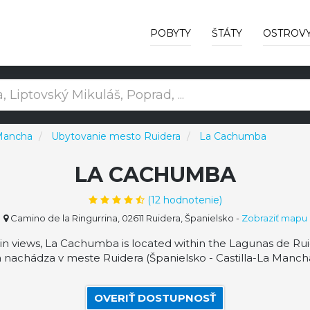
POBYTY
ŠTÁTY
OSTROV
 Mancha
Ubytovanie mesto Ruidera
La Cachumba
LA CACHUMBA
(
12
hodnotenie)
Camino de la Ringurrina, 02611 Ruidera, Španielsko
-
Zobraziť mapu
 views, La Cachumba is located within the Lagunas de Ru
a nachádza v meste Ruidera (Španielsko - Castilla-La Mancha
OVERIŤ DOSTUPNOSŤ