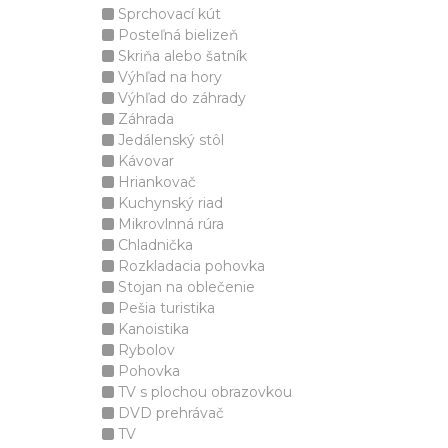
Sprchovací kút
Posteľná bielizeň
Skriňa alebo šatník
Výhľad na hory
Výhľad do záhrady
Záhrada
Jedálenský stôl
Kávovar
Hriankovač
Kuchynský riad
Mikrovlnná rúra
Chladnička
Rozkladacia pohovka
Stojan na oblečenie
Pešia turistika
Kanoistika
Rybolov
Pohovka
TV s plochou obrazovkou
DVD prehrávač
TV