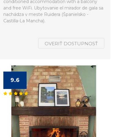
conditioned accommodation with a balcony
and free WiFi. Ubytovanie el mirador de gala sa
nachádza v meste Ruidera (Španielsko -
Castilla-La Mancha).
OVERIŤ DOSTUPNOSŤ
9.6