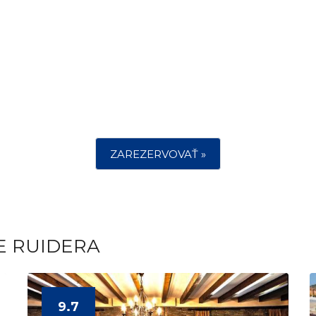
ZAREZERVOVAŤ »
E RUIDERA
9.7