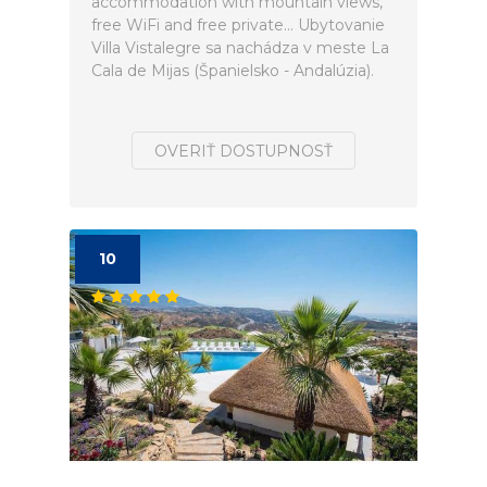
accommodation with mountain views,
free WiFi and free private... Ubytovanie
Villa Vistalegre sa nachádza v meste La
Cala de Mijas (Španielsko - Andalúzia).
OVERIŤ DOSTUPNOSŤ
10