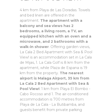
4 km from Playa de Las Doradas. Towels
and bed linen are offered in the
apartment.
The apartment with a
balcony and sea views has 2
bedrooms, a living room, a TV, an
equipped kitchen with an oven and a
microwave, and 2 bathrooms with a
walk-in shower
. Offering garden views,
La Cala 2 Bed Apartment with Sea & Pool
View! is an accommodation set in La Cala
de Mijas, 1. La Cala Golf is 8 km from the
apartment, while Plaza de Espana is 19
km from the property.
The nearest
airport is Malaga Airport, 35 km from
La Cala 2 Bed Apartment with Sea &
Pool View!
. 1 km from Playa El Bombo -
Cabo Rocoso and 1. The air-conditioned
accommodation is 700 metres from
Playa de La Cala - La Butibamba, and
guests benefit from private parking