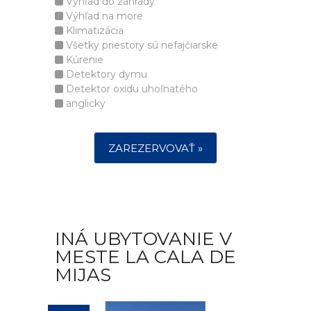
Výhľad do záhrady
Výhľad na more
Klimatizácia
Všetky priestory sú nefajčiarske
Kúrenie
Detektory dymu
Detektor oxidu uhoľnatého
anglicky
ZAREZERVOVAŤ »
INÁ UBYTOVANIE V
MESTE LA CALA DE
MIJAS