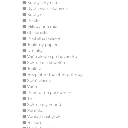
Kuchynský riad
Rýchlovarná kanvica
Kuchyňa
Práčka
Mikrovlnná rúra
Chladnička
Posteľná bielizeň
Toaletný papier
Uteráky
Vaňa alebo sprchovací kút
Súkromná kúpeľňa
Toaleta
Bezplatné toaletné potreby
Sušič vlasov
Vaňa
Priestor na posedenie
TV
Súkromný vchod
Žehlička
Vonkajší nábytok
Balkón