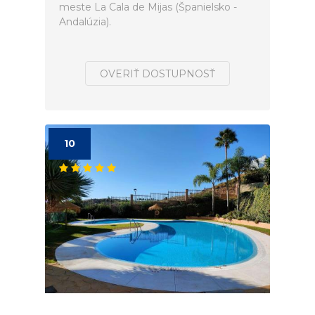
meste La Cala de Mijas (Španielsko -
Andalúzia).
OVERIŤ DOSTUPNOSŤ
10