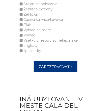
Stojan na oblečenie
Žehliace potreby
Žehlička
Čajová kanvica/kávovar
Pláž
Výhľad na more
Výhľad
Všetky priestory sú nefajčiarske
anglicky
španielsky
ZAREZERVOVAŤ »
INÁ UBYTOVANIE V
MESTE CALA DEL