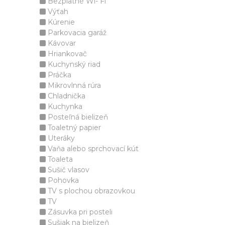
Bezplatné Wi- Fi
Výťah
Kúrenie
Parkovacia garáž
Kávovar
Hriankovač
Kuchynský riad
Práčka
Mikrovlnná rúra
Chladnička
Kuchynka
Posteľná bielizeň
Toaletný papier
Uteráky
Vaňa alebo sprchovací kút
Toaleta
Sušič vlasov
Pohovka
TV s plochou obrazovkou
TV
Zásuvka pri posteli
Sušiak na bielizeň