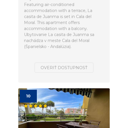
Featuring air-conditioned
accommodation with a terrace, La
casita de Juanma is set in Cala del
Moral. This apartment offers
accommodation with a balcony.
Ubytovanie La casita de Juanma sa
nachádza v meste Cala del Moral
(Španielsko - Andalúzia).
OVERIŤ DOSTUPNOSŤ
10