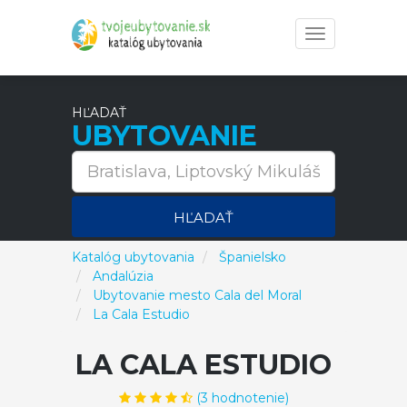
Toggle
navigation
HĽADAŤ
UBYTOVANIE
HĽADAŤ
Katalóg ubytovania
Španielsko
Andalúzia
Ubytovanie mesto Cala del Moral
La Cala Estudio
LA CALA ESTUDIO
(
3
hodnotenie)