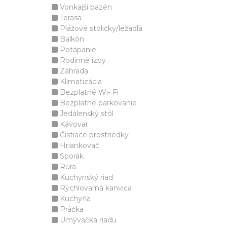
Vonkajší bazén
Terasa
Plážové stoličky/ležadlá
Balkón
Potápanie
Rodinné izby
Záhrada
Klimatizácia
Bezplatné Wi- Fi
Bezplatné parkovanie
Jedálenský stôl
Kávovar
Čistiace prostriedky
Hriankovač
Sporák
Rúra
Kuchynský riad
Rýchlovarná kanvica
Kuchyňa
Práčka
Umývačka riadu