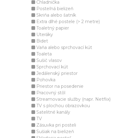
Chladnička
Posteľná bielizeň
Skriňa alebo šatník
Extra dlhé postele (> 2 metre)
Toaletný papier
Uteráky
Bidet
Vaňa alebo sprchovací kút
Toaleta
Sušič vlasov
Sprchovací kút
Jedálenský priestor
Pohovka
Priestor na posedenie
Pracovný stôl
Streamovacie služby (napr. Netflix)
TV s plochou obrazovkou
Satelitné kanály
TV
Zásuvka pri posteli
Sušiak na bielizeň