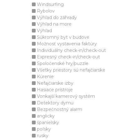
Windsurfing
Rybolov
Výhľad do záhrady
Výhľad na more
Výhľad
Súkromný byt v budove
Možnosť vystavenia faktúry
Individuálny check-in/check-out
Expresný check-in/check-out
Spoločenské hry/puzzle
Všetky priestory sú nefajčiarske
Kúrenie
Nefajčiarske izby
Hasiace prístroje
Vonkajší kamerový systém
Detektory dymu
Bezpečnostný alarm
anglicky
španielsky
poľsky
rusky