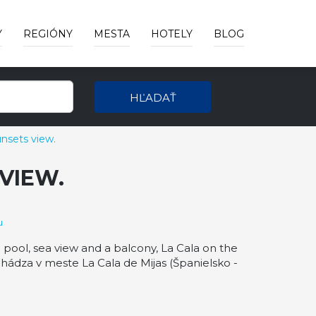
Y
REGIÓNY
MESTA
HOTELY
BLOG
HĽADAŤ
unsets view.
VIEW.
u
pool, sea view and a balcony, La Cala on the
chádza v meste La Cala de Mijas (Španielsko -