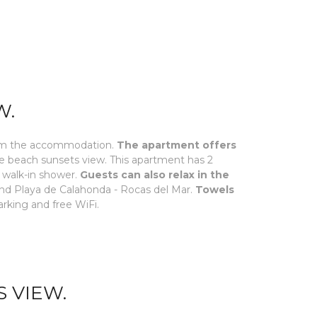
W.
 from the accommodation.
The apartment offers
he beach sunsets view. This apartment has 2
a walk-in shower.
Guests can also relax in the
 and Playa de Calahonda - Rocas del Mar.
Towels
arking and free WiFi.
 VIEW.