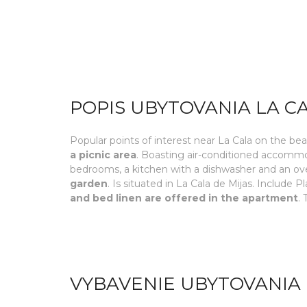
POPIS UBYTOVANIA LA C
Popular points of interest near La Cala on the b
a picnic area
. Boasting air-conditioned accommod
bedrooms, a kitchen with a dishwasher and an oven
garden
. Is situated in La Cala de Mijas. Includ
and bed linen are offered in the apartment
.
VYBAVENIE UBYTOVANIA 