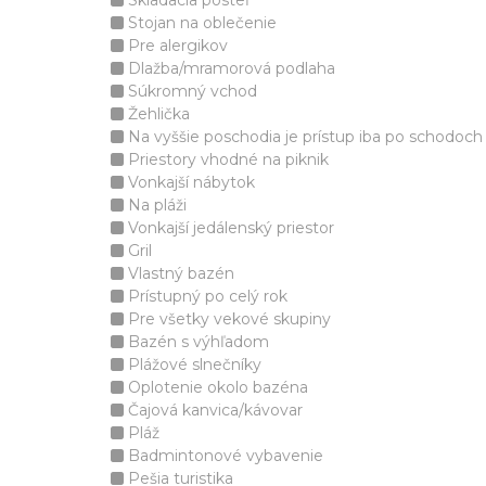
Skladacia posteľ
Stojan na oblečenie
Pre alergikov
Dlažba/mramorová podlaha
Súkromný vchod
Žehlička
Na vyššie poschodia je prístup iba po schodoch
Priestory vhodné na piknik
Vonkajší nábytok
Na pláži
Vonkajší jedálenský priestor
Gril
Vlastný bazén
Prístupný po celý rok
Pre všetky vekové skupiny
Bazén s výhľadom
Plážové slnečníky
Oplotenie okolo bazéna
Čajová kanvica/kávovar
Pláž
Badmintonové vybavenie
Pešia turistika