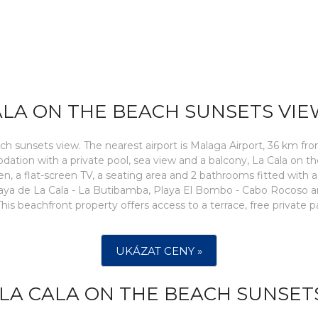
ALA ON THE BEACH SUNSETS VIE
each sunsets view. The nearest airport is Malaga Airport, 36 km
ation with a private pool, sea view and a balcony, La Cala on t
, a flat-screen TV, a seating area and 2 bathrooms fitted with 
e Playa de La Cala - La Butibamba, Playa El Bombo - Cabo Rocoso
 This beachfront property offers access to a terrace, free private p
UKÁZAT CENY »
LA CALA ON THE BEACH SUNSETS