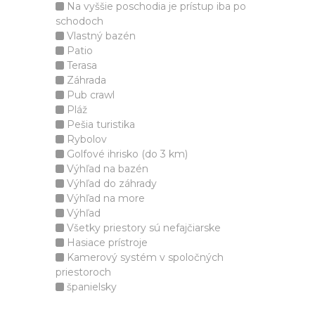
Na vyššie poschodia je prístup iba po
schodoch
Vlastný bazén
Patio
Terasa
Záhrada
Pub crawl
Pláž
Pešia turistika
Rybolov
Golfové ihrisko (do 3 km)
Výhľad na bazén
Výhľad do záhrady
Výhľad na more
Výhľad
Všetky priestory sú nefajčiarske
Hasiace prístroje
Kamerový systém v spoločných
priestoroch
španielsky