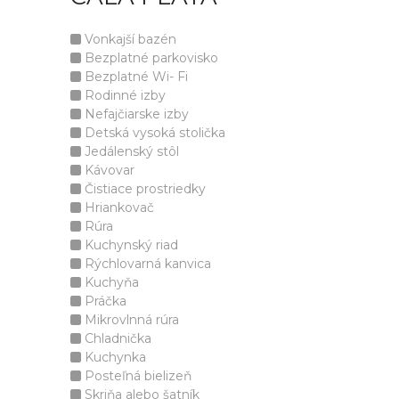
Vonkajší bazén
Bezplatné parkovisko
Bezplatné Wi- Fi
Rodinné izby
Nefajčiarske izby
Detská vysoká stolička
Jedálenský stôl
Kávovar
Čistiace prostriedky
Hriankovač
Rúra
Kuchynský riad
Rýchlovarná kanvica
Kuchyňa
Práčka
Mikrovlnná rúra
Chladnička
Kuchynka
Posteľná bielizeň
Skriňa alebo šatník