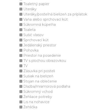
Toaletný papier
Uteráky
Uteráky/posteľná bielizeň za príplatok
Vaňa alebo sprchovací kút
Súkromná kúpeľňa
Toaleta
Sušič vlasov
Sprchovací kút
Jedálenský priestor
Pohovka
Priestor na posedenie
TV s plochou obrazovkou
TV
Zásuvka pri posteli
Sušiak na bielizeň
Stojan na oblečenie
Dlažba/mramorová podlaha
Súkromný vchod
Žehliace potreby
Lis na nohavice
Žehlička