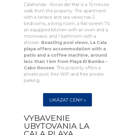
Calahonda - Rocas del Mar is a 15-minute
walk from the property. The apartment
with a terrace and sea views has 2
bedrooms, a living room, a flat-screen TV,
an equipped kitchen with an oven and a
microwave, and 1 bathroom with a
shower.
Boasting pool views, La Cala
playa offers accommodation with a
patio and a coffee machine, around
less than 1 km from Playa El Bombo -
Cabo Rocoso
. This property offers a
private pool, free WiFi and free private
parking.
UKÁZAT CENY »
VYBAVENIE
UBYTOVANIA LA
CALA PLAYA