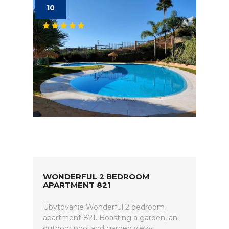
10
WONDERFUL 2 BEDROOM
APARTMENT 821
Ubytovanie Wonderful 2 bedroom
apartment 821. Boasting a garden, an
outdoor pool and garden views,