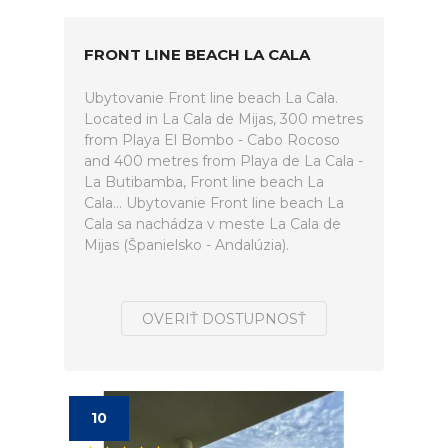
FRONT LINE BEACH LA CALA
Ubytovanie Front line beach La Cala.
Located in La Cala de Mijas, 300 metres
from Playa El Bombo - Cabo Rocoso
and 400 metres from Playa de La Cala -
La Butibamba, Front line beach La
Cala... Ubytovanie Front line beach La
Cala sa nachádza v meste La Cala de
Mijas (Španielsko - Andalúzia).
OVERIŤ DOSTUPNOSŤ
10