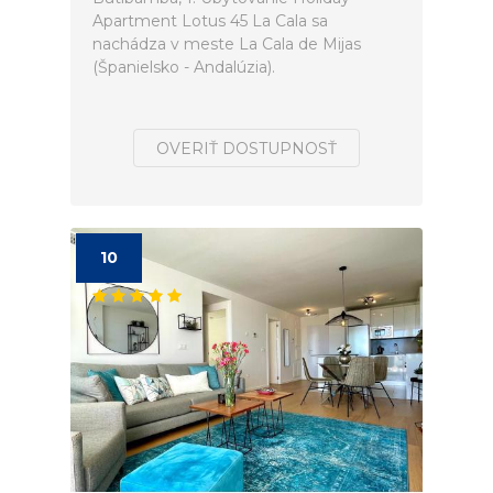
Apartment Lotus 45 La Cala sa
nachádza v meste La Cala de Mijas
(Španielsko - Andalúzia).
OVERIŤ DOSTUPNOSŤ
10