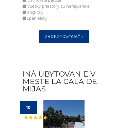
Úschovňa batožín
Všetky priestory sú nefajčiarske
anglicky
španielsky
ZAREZERVOVAŤ »
INÁ UBYTOVANIE V
MESTE LA CALA DE
MIJAS
10