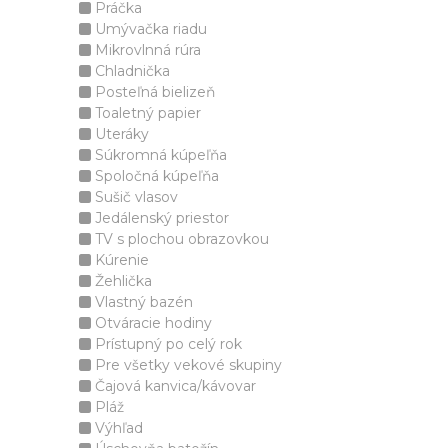
Práčka
Umývačka riadu
Mikrovlnná rúra
Chladnička
Posteľná bielizeň
Toaletný papier
Uteráky
Súkromná kúpeľňa
Spoločná kúpeľňa
Sušič vlasov
Jedálenský priestor
TV s plochou obrazovkou
Kúrenie
Žehlička
Vlastný bazén
Otváracie hodiny
Prístupný po celý rok
Pre všetky vekové skupiny
Čajová kanvica/kávovar
Pláž
Výhľad