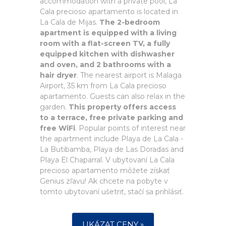
accommodation with a private pool, La
Cala precioso apartamento is located in
La Cala de Mijas.
The 2-bedroom
apartment is equipped with a living
room with a flat-screen TV, a fully
equipped kitchen with dishwasher
and oven, and 2 bathrooms with a
hair dryer
. The nearest airport is Malaga
Airport, 35 km from La Cala precioso
apartamento. Guests can also relax in the
garden.
This property offers access
to a terrace, free private parking and
free WiFi
. Popular points of interest near
the apartment include Playa de La Cala -
La Butibamba, Playa de Las Doradas and
Playa El Chaparral. V ubytovaní La Cala
precioso apartamento môžete získať
Genius zľavu! Ak chcete na pobyte v
tomto ubytovaní ušetriť, stačí sa prihlásiť.
UKÁZAT CENY »