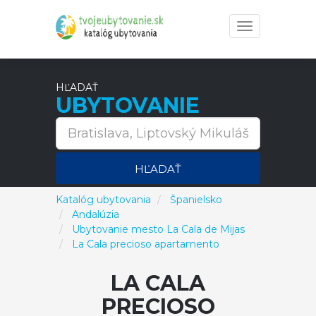
Toggle
navigation
HĽADAŤ
UBYTOVANIE
HĽADAŤ
Katalóg ubytovania
Španielsko
Andalúzia
Ubytovanie mesto La Cala de Mijas
La Cala precioso apartamento
LA CALA
PRECIOSO