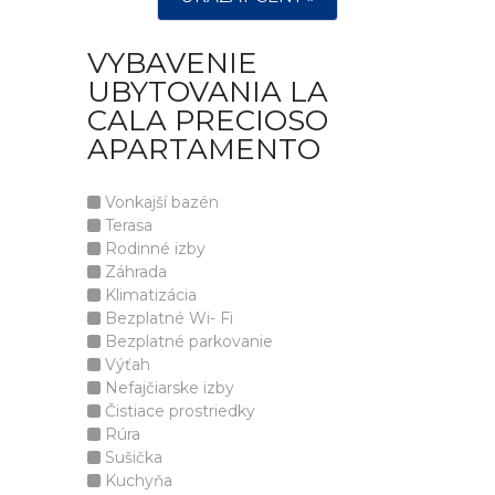
VYBAVENIE
UBYTOVANIA LA
CALA PRECIOSO
APARTAMENTO
Vonkajší bazén
Terasa
Rodinné izby
Záhrada
Klimatizácia
Bezplatné Wi- Fi
Bezplatné parkovanie
Výťah
Nefajčiarske izby
Čistiace prostriedky
Rúra
Sušička
Kuchyňa