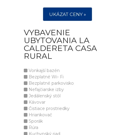
UKÁZAT CENY »
VYBAVENIE
UBYTOVANIA LA
CALDERETA CASA
RURAL
Vonkajší bazén
Bezplatné Wi- Fi
Bezplatné parkovisko
Nefajčiarske izby
Jedálenský stôl
Kávovar
Čistiace prostriedky
Hriankovač
Sporák
Rúra
Kuchynský riad