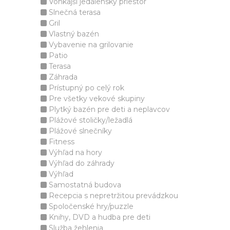
Vonkajší jedálenský priestor
Slnečná terasa
Gril
Vlastný bazén
Vybavenie na grilovanie
Patio
Terasa
Záhrada
Prístupný po celý rok
Pre všetky vekové skupiny
Plytký bazén pre deti a neplavcov
Plážové stoličky/ležadlá
Plážové slnečníky
Fitness
Výhľad na hory
Výhľad do záhrady
Výhľad
Samostatná budova
Recepcia s nepretržitou prevádzkou
Spoločenské hry/puzzle
Knihy, DVD a hudba pre deti
Služba žehlenia