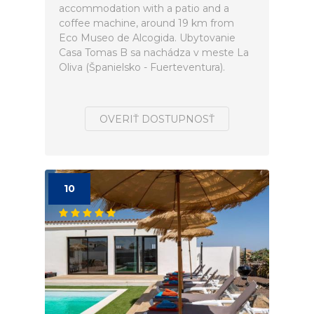
accommodation with a patio and a
coffee machine, around 19 km from
Eco Museo de Alcogida. Ubytovanie
Casa Tomas B sa nachádza v meste La
Oliva (Španielsko - Fuerteventura).
OVERIŤ DOSTUPNOSŤ
10