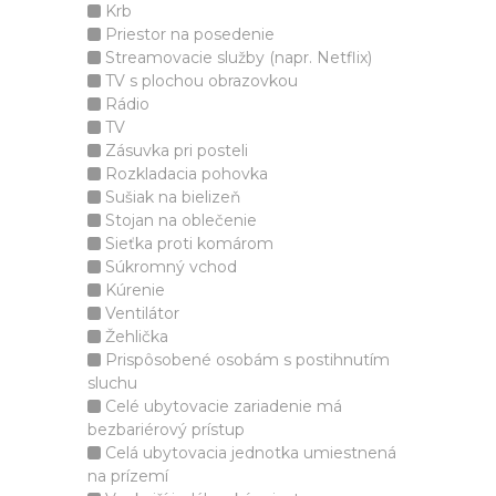
Krb
Priestor na posedenie
Streamovacie služby (napr. Netflix)
TV s plochou obrazovkou
Rádio
TV
Zásuvka pri posteli
Rozkladacia pohovka
Sušiak na bielizeň
Stojan na oblečenie
Sieťka proti komárom
Súkromný vchod
Kúrenie
Ventilátor
Žehlička
Prispôsobené osobám s postihnutím
sluchu
Celé ubytovacie zariadenie má
bezbariérový prístup
Celá ubytovacia jednotka umiestnená
na prízemí