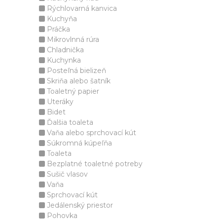
Rýchlovarná kanvica
Kuchyňa
Práčka
Mikrovlnná rúra
Chladnička
Kuchynka
Posteľná bielizeň
Skriňa alebo šatník
Toaletný papier
Uteráky
Bidet
Ďalšia toaleta
Vaňa alebo sprchovací kút
Súkromná kúpeľňa
Toaleta
Bezplatné toaletné potreby
Sušič vlasov
Vaňa
Sprchovací kút
Jedálenský priestor
Pohovka