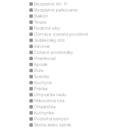
Bezplatné Wi- Fi
Bezplatné parkovanie
Balkón
Terasa
Rodinné izby
Domáce zvieratá povolené
Jedálenský stôl
Kávovar
Čistiace prostriedky
Hriankovač
Sporák
Rúra
Sušička
Kuchyňa
Práčka
Umývačka riadu
Mikrovlnná rúra
Chladnička
Kuchynka
Posteľná bielizeň
Skriňa alebo šatník