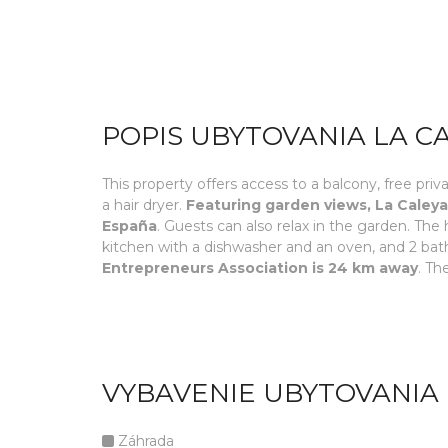
POPIS UBYTOVANIA LA C
This property offers access to a balcony, free pr
a hair dryer.
Featuring garden views, La Caley
España
. Guests can also relax in the garden. Th
kitchen with a dishwasher and an oven, and 2 ba
Entrepreneurs Association is 24 km away
. Th
VYBAVENIE UBYTOVANIA 
Záhrada