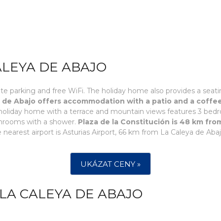
ALEYA DE ABAJO
ivate parking and free WiFi. The holiday home also provides a se
a de Abajo offers accommodation with a patio and a coffe
e holiday home with a terrace and mountain views features 3 bedr
throoms with a shower.
Plaza de la Constitución is 48 km fro
e nearest airport is Asturias Airport, 66 km from La Caleya de Abaj
UKÁZAT CENY »
LA CALEYA DE ABAJO