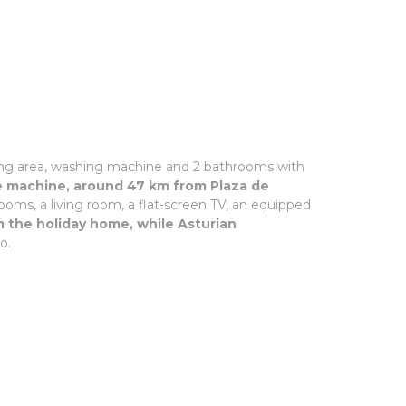
ating area, washing machine and 2 bathrooms with
e machine, around 47 km from Plaza de
ooms, a living room, a flat-screen TV, an equipped
m the holiday home, while Asturian
o.