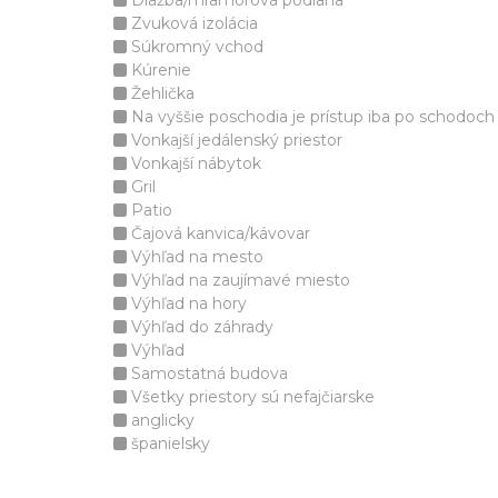
Dlažba/mramorová podlaha
Zvuková izolácia
Súkromný vchod
Kúrenie
Žehlička
Na vyššie poschodia je prístup iba po schodoch
Vonkajší jedálenský priestor
Vonkajší nábytok
Gril
Patio
Čajová kanvica/kávovar
Výhľad na mesto
Výhľad na zaujímavé miesto
Výhľad na hory
Výhľad do záhrady
Výhľad
Samostatná budova
Všetky priestory sú nefajčiarske
anglicky
španielsky