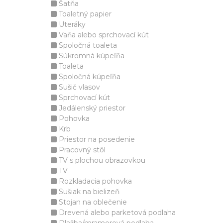
Šatňa
Toaletný papier
Uteráky
Vaňa alebo sprchovací kút
Spoločná toaleta
Súkromná kúpeľňa
Toaleta
Spoločná kúpeľňa
Sušič vlasov
Sprchovací kút
Jedálenský priestor
Pohovka
Krb
Priestor na posedenie
Pracovný stôl
TV s plochou obrazovkou
TV
Rozkladacia pohovka
Sušiak na bielizeň
Stojan na oblečenie
Drevená alebo parketová podlaha