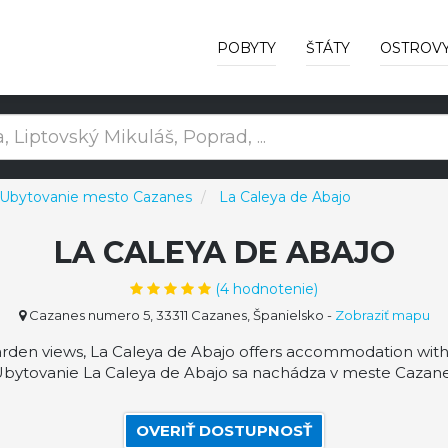
POBYTY
ŠTÁTY
OSTROV
Ubytovanie mesto Cazanes
La Caleya de Abajo
LA CALEYA DE ABAJO
(
4
hodnotenie)
Cazanes numero 5, 33311 Cazanes, Španielsko
-
Zobraziť mapu
arden views, La Caleya de Abajo offers accommodation with
bytovanie La Caleya de Abajo sa nachádza v meste Cazanes 
OVERIŤ DOSTUPNOSŤ