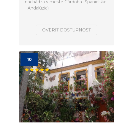
nachádza v meste Córdoba (Španielsko
- Andalúzia).
OVERIŤ DOSTUPNOSŤ
10