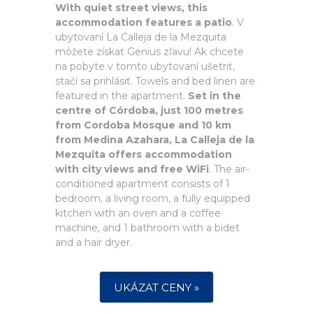
With quiet street views, this
accommodation features a patio
. V
ubytovaní La Calleja de la Mezquita
môžete získať Genius zľavu! Ak chcete
na pobyte v tomto ubytovaní ušetriť,
stačí sa prihlásiť. Towels and bed linen are
featured in the apartment.
Set in the
centre of Córdoba, just 100 metres
from Cordoba Mosque and 10 km
from Medina Azahara, La Calleja de la
Mezquita offers accommodation
with city views and free WiFi
. The air-
conditioned apartment consists of 1
bedroom, a living room, a fully equipped
kitchen with an oven and a coffee
machine, and 1 bathroom with a bidet
and a hair dryer.
UKÁZAT CENY »