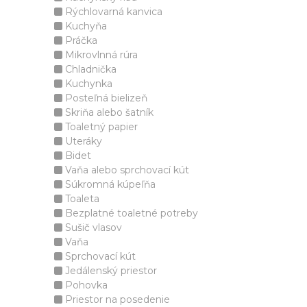
Rýchlovarná kanvica
Kuchyňa
Práčka
Mikrovlnná rúra
Chladnička
Kuchynka
Posteľná bielizeň
Skriňa alebo šatník
Toaletný papier
Uteráky
Bidet
Vaňa alebo sprchovací kút
Súkromná kúpeľňa
Toaleta
Bezplatné toaletné potreby
Sušič vlasov
Vaňa
Sprchovací kút
Jedálenský priestor
Pohovka
Priestor na posedenie