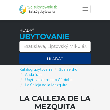
Toggle
navigation
HĽADAŤ
UBYTOVANIE
HĽADAŤ
Katalóg ubytovania
Španielsko
Andalúzia
Ubytovanie mesto Córdoba
La Calleja de la Mezquita
LA CALLEJA DE LA
MEZQUITA