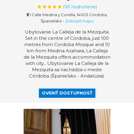
(
161
hodnotenie)
1 Calle Medina y Corella, 14003 Córdoba,
Španielsko
-
Zobraziť mapu
Ubytovanie La Calleja de la Mezquita.
Set in the centre of Córdoba, just 100
metres from Cordoba Mosque and 10
km from Medina Azahara, La Calleja
de la Mezquita offers accommodation
with city... Ubytovanie La Calleja de la
Mezquita sa nachádza v meste
Córdoba (Španielsko - Andalúzia).
OVERIŤ DOSTUPNOSŤ