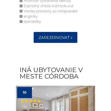
Možnosť vystavenia faktúry
Expresný check-in/check-out
Všetky priestory sú nefajčiarske
anglicky
španielsky
ZAREZERVOVAŤ »
INÁ UBYTOVANIE V
MESTE CÓRDOBA
10