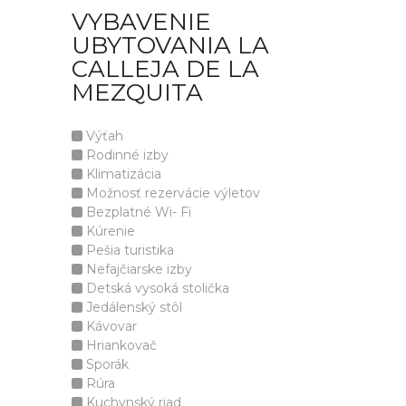
VYBAVENIE
UBYTOVANIA LA
CALLEJA DE LA
MEZQUITA
Výťah
Rodinné izby
Klimatizácia
Možnosť rezervácie výletov
Bezplatné Wi- Fi
Kúrenie
Pešia turistika
Nefajčiarske izby
Detská vysoká stolička
Jedálenský stôl
Kávovar
Hriankovač
Sporák
Rúra
Kuchynský riad