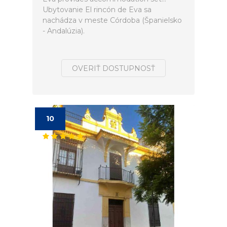
Ubytovanie El rincón de Eva sa
nachádza v meste Córdoba (Španielsko
- Andalúzia).
OVERIŤ DOSTUPNOSŤ
10