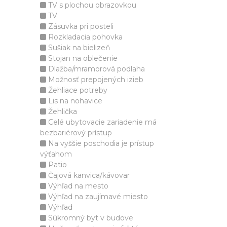
TV s plochou obrazovkou
TV
Zásuvka pri posteli
Rozkladacia pohovka
Sušiak na bielizeň
Stojan na oblečenie
Dlažba/mramorová podlaha
Možnosť prepojených izieb
Žehliace potreby
Lis na nohavice
Žehlička
Celé ubytovacie zariadenie má
bezbariérový prístup
Na vyššie poschodia je prístup
výťahom
Patio
Čajová kanvica/kávovar
Výhľad na mesto
Výhľad na zaujímavé miesto
Výhľad
Súkromný byt v budove