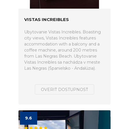
VISTAS INCREIBLES
Ubytovanie Vistas Increibles. Boasting
city views, Vistas Increibles features
accommodation with a balcony and a
coffee machine, around 200 metres
from Las Negras Beach. Ubytovanie
Vistas Increibles sa nachádza v meste
Las Negras (Španielsko - Andalúzia).
OVERIŤ DOSTUPNOSŤ
9.6