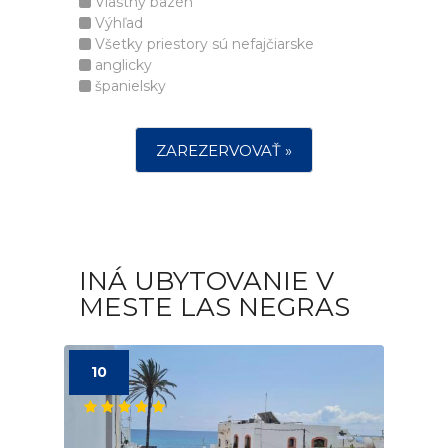
Vlastný bazén
Výhľad
Všetky priestory sú nefajčiarske
anglicky
španielsky
ZAREZERVOVAŤ »
INÁ UBYTOVANIE V
MESTE LAS NEGRAS
10