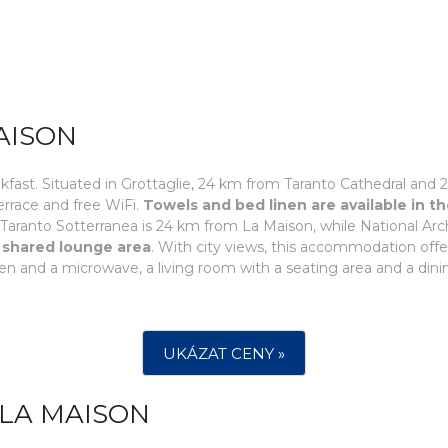
AISON
akfast. Situated in Grottaglie, 24 km from Taranto Cathedral and
rrace and free WiFi.
Towels and bed linen are available in 
Taranto Sotterranea is 24 km from La Maison, while National Ar
e shared lounge area
. With city views, this accommodation offe
en and a microwave, a living room with a seating area and a din
UKÁZAT CENY »
 LA MAISON