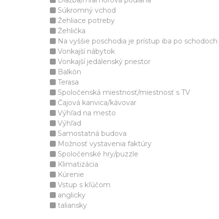
Dlažba/mramorová podlaha
Súkromný vchod
Žehliace potreby
Žehlička
Na vyššie poschodia je prístup iba po schodoch
Vonkajší nábytok
Vonkajší jedálenský priestor
Balkón
Terasa
Spoločenská miestnosť/miestnosť s TV
Čajová kanvica/kávovar
Výhľad na mesto
Výhľad
Samostatná budova
Možnosť vystavenia faktúry
Spoločenské hry/puzzle
Klimatizácia
Kúrenie
Vstup s kľúčom
anglicky
taliansky