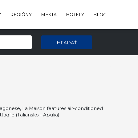
Y
REGIÓNY
MESTA
HOTELY
BLOG
HĽADAŤ
ragonese, La Maison features air-conditioned
glie (Taliansko - Apulia).