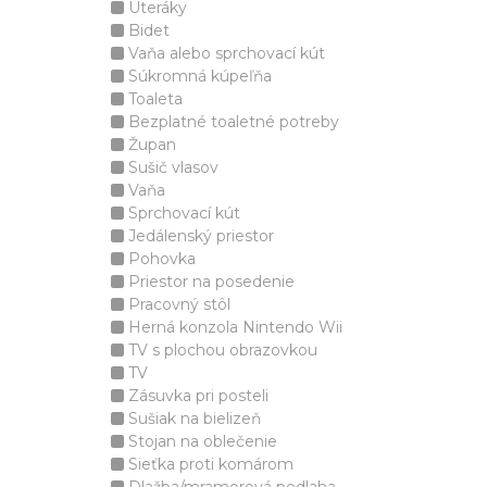
Uteráky
Bidet
Vaňa alebo sprchovací kút
Súkromná kúpeľňa
Toaleta
Bezplatné toaletné potreby
Župan
Sušič vlasov
Vaňa
Sprchovací kút
Jedálenský priestor
Pohovka
Priestor na posedenie
Pracovný stôl
Herná konzola Nintendo Wii
TV s plochou obrazovkou
TV
Zásuvka pri posteli
Sušiak na bielizeň
Stojan na oblečenie
Sieťka proti komárom