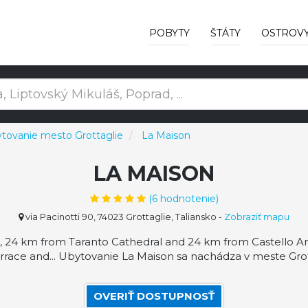
POBYTY
ŠTÁTY
OSTROV
tovanie mesto Grottaglie
La Maison
LA MAISON
(
6
hodnotenie)
via Pacinotti 90, 74023 Grottaglie, Taliansko
-
Zobraziť mapu
e, 24 km from Taranto Cathedral and 24 km from Castello A
ace and... Ubytovanie La Maison sa nachádza v meste Grotta
OVERIŤ DOSTUPNOSŤ