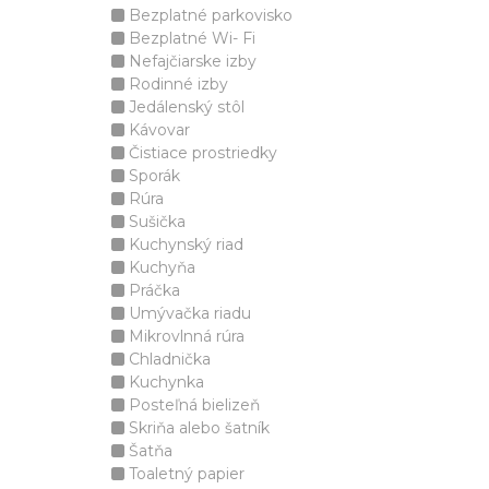
Bezplatné parkovisko
Bezplatné Wi- Fi
Nefajčiarske izby
Rodinné izby
Jedálenský stôl
Kávovar
Čistiace prostriedky
Sporák
Rúra
Sušička
Kuchynský riad
Kuchyňa
Práčka
Umývačka riadu
Mikrovlnná rúra
Chladnička
Kuchynka
Posteľná bielizeň
Skriňa alebo šatník
Šatňa
Toaletný papier