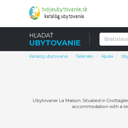
HĽADAŤ
UBYTOVANIE
Katalóg ubytovania
Taliansko
Apulia
Uby
Ubytovanie La Maison. Situated in Grottagli
accommodation with a terr