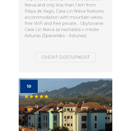
Nieva and only less than 1 km from
Playa de Xagó, Casa Lin Nieva features
accommodation with mountain views,
free WiFi and free private... Ubytovanie
Casa Lin Nieva sa nachádza v meste
Asturias (Španielsko - Asturias).
OVERIŤ DOSTUPNOSŤ
10