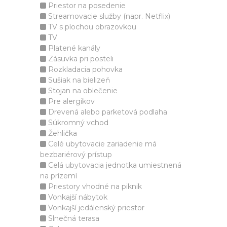
Priestor na posedenie
Streamovacie služby (napr. Netflix)
TV s plochou obrazovkou
TV
Platené kanály
Zásuvka pri posteli
Rozkladacia pohovka
Sušiak na bielizeň
Stojan na oblečenie
Pre alergikov
Drevená alebo parketová podlaha
Súkromný vchod
Žehlička
Celé ubytovacie zariadenie má
bezbariérový prístup
Celá ubytovacia jednotka umiestnená
na prízemí
Priestory vhodné na piknik
Vonkajší nábytok
Vonkajší jedálenský priestor
Slnečná terasa