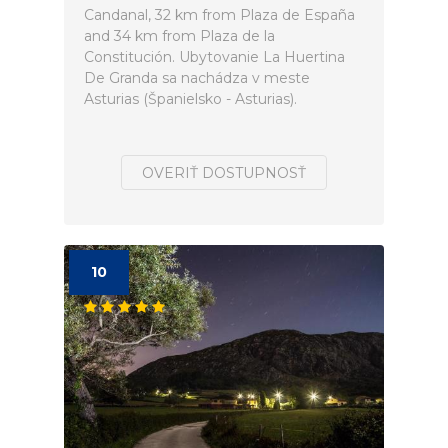
Candanal, 32 km from Plaza de España
and 34 km from Plaza de la
Constitución. Ubytovanie La Huertina
De Granda sa nachádza v meste
Asturias (Španielsko - Asturias).
OVERIŤ DOSTUPNOSŤ
10