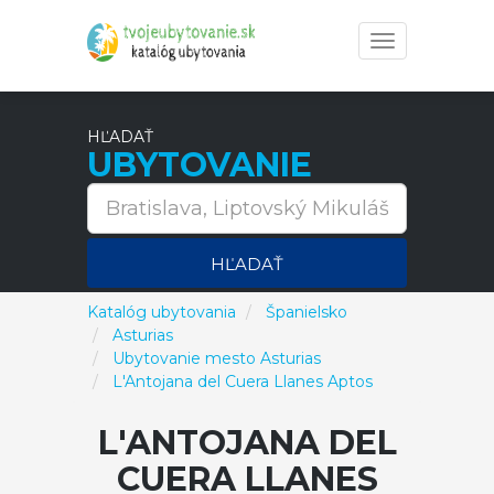
Toggle
navigation
HĽADAŤ
UBYTOVANIE
HĽADAŤ
Katalóg ubytovania
Španielsko
Asturias
Ubytovanie mesto Asturias
L'Antojana del Cuera Llanes Aptos
L'ANTOJANA DEL
CUERA LLANES