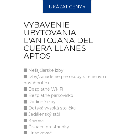
UKÁZAT CENY »
VYBAVENIE
UBYTOVANIA
L'ANTOJANA DEL
CUERA LLANES
APTOS
Nefajčiarske izby
Izby/zariadenie pre osoby s telesným
postihnutím
Bezplatné Wi- Fi
Bezplatné parkovisko
Rodinné izby
Detská vysoká stolička
Jedálenský stôl
Kávovar
Čistiace prostriedky
Hriankovač