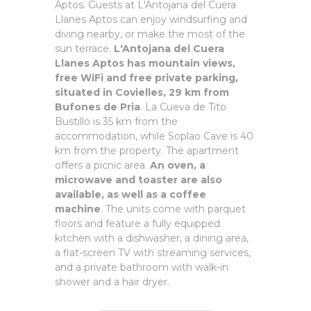
Aptos. Guests at L'Antojana del Cuera
Llanes Aptos can enjoy windsurfing and
diving nearby, or make the most of the
sun terrace.
L'Antojana del Cuera
Llanes Aptos has mountain views,
free WiFi and free private parking,
situated in Covielles, 29 km from
Bufones de Pria
. La Cueva de Tito
Bustillo is 35 km from the
accommodation, while Soplao Cave is 40
km from the property. The apartment
offers a picnic area.
An oven, a
microwave and toaster are also
available, as well as a coffee
machine
. The units come with parquet
floors and feature a fully equipped
kitchen with a dishwasher, a dining area,
a flat-screen TV with streaming services,
and a private bathroom with walk-in
shower and a hair dryer.