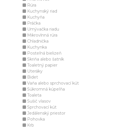
Rúra
Kuchynský riad
Kuchyňa
Práčka
Umývačka riadu
Mikrovlnná rúra
Chladnička
Kuchynka
Posteľná bielizeň
Skriňa alebo šatník
Toaletný papier
Uteráky
Bidet
Vaňa alebo sprchovací kút
Súkromná kúpeľňa
Toaleta
Sušič vlasov
Sprchovací kút
Jedálenský priestor
Pohovka
Krb