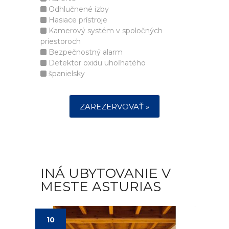
Odhlučnené izby
Hasiace prístroje
Kamerový systém v spoločných
priestoroch
Bezpečnostný alarm
Detektor oxidu uhoľnatého
španielsky
ZAREZERVOVAŤ »
INÁ UBYTOVANIE V
MESTE ASTURIAS
10