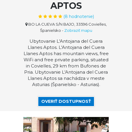
APTOS
(
8
hodnotenie)
BO LA CUEVA S/N BAJO, 33596 Covielles,
Španielsko
-
Zobraziť mapu
Ubytovanie L'Antojana del Cuera
Llanes Aptos. L'Antojana del Cuera
Llanes Aptos has mountain views, free
WiFi and free private parking, situated
in Covielles, 29 km from Bufones de
Pria. Ubytovanie L'Antojana del Cuera
Llanes Aptos sa nachádza v meste
Asturias (Španielsko - Asturias).
OVERIŤ DOSTUPNOSŤ