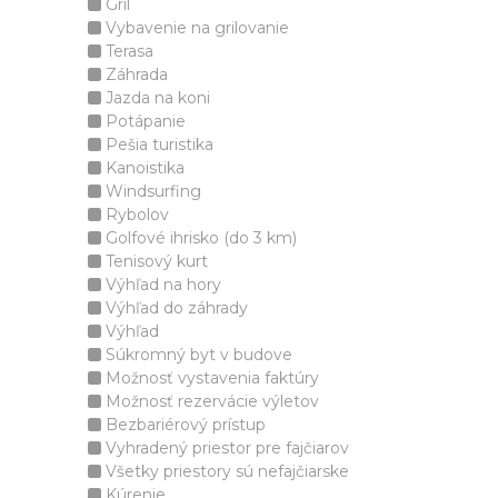
Gril
Vybavenie na grilovanie
Terasa
Záhrada
Jazda na koni
Potápanie
Pešia turistika
Kanoistika
Windsurfing
Rybolov
Golfové ihrisko (do 3 km)
Tenisový kurt
Výhľad na hory
Výhľad do záhrady
Výhľad
Súkromný byt v budove
Možnosť vystavenia faktúry
Možnosť rezervácie výletov
Bezbariérový prístup
Vyhradený priestor pre fajčiarov
Všetky priestory sú nefajčiarske
Kúrenie