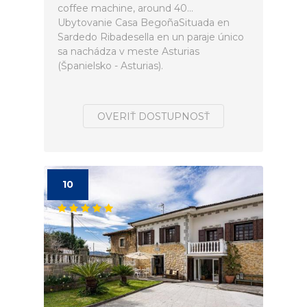
coffee machine, around 40...
Ubytovanie Casa BegoñaSituada en
Sardedo Ribadesella en un paraje único
sa nachádza v meste Asturias
(Španielsko - Asturias).
OVERIŤ DOSTUPNOSŤ
10