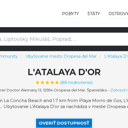
POBYTY
ŠTÁTY
OSTROV
ommunity
Ubytovanie mesto Oropesa del Mar
L'Atalaya D'
L'ATALAYA D'OR
(
88
hodnotenie)
rer Doctor Alemany 13, 12594 Oropesa del Mar, Španielsko
-
Zobraziť
om La Concha Beach and 1.7 km from Playa Morro de Gos, L'At
. Ubytovanie L'Atalaya D'or sa nachádza v meste Oropesa 
OVERIŤ DOSTUPNOSŤ