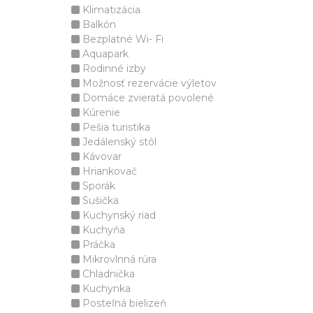
Klimatizácia
Balkón
Bezplatné Wi- Fi
Aquapark
Rodinné izby
Možnosť rezervácie výletov
Domáce zvieratá povolené
Kúrenie
Pešia turistika
Jedálenský stôl
Kávovar
Hriankovač
Sporák
Sušička
Kuchynský riad
Kuchyňa
Práčka
Mikrovlnná rúra
Chladnička
Kuchynka
Posteľná bielizeň