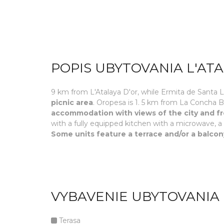
POPIS UBYTOVANIA L'ATA
9 km from L'Atalaya D'or, while Ermita de Santa 
picnic area
. Oropesa is 1. 5 km from La Concha 
accommodation with views of the city and fr
with a fully equipped kitchen with a microwave, a
Some units feature a terrace and/or a balco
VYBAVENIE UBYTOVANIA 
Terasa