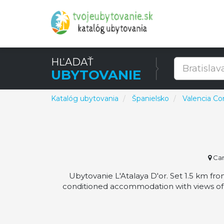
HĽADAŤ
UBYTOVANIE
Katalóg ubytovania
Španielsko
Valencia C
Car
Ubytovanie L'Atalaya D'or. Set 1.5 km fr
conditioned accommodation with views of..