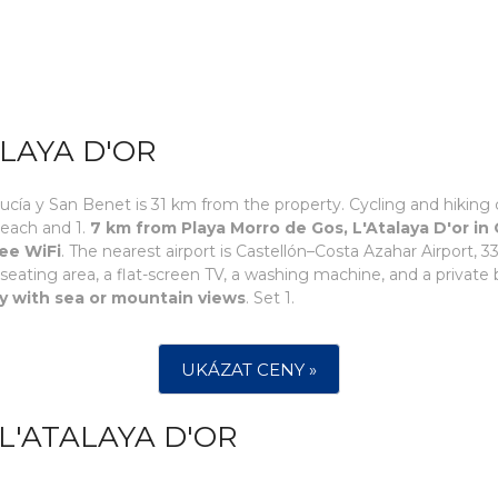
LAYA D'OR
Lucía y San Benet is 31 km from the property. Cycling and hiking
Beach and 1.
7 km from Playa Morro de Gos, L'Atalaya D'or in
ee WiFi
. The nearest airport is Castellón–Costa Azahar Airport,
 seating area, a flat-screen TV, a washing machine, and a private
ny with sea or mountain views
. Set 1.
UKÁZAT CENY »
L'ATALAYA D'OR