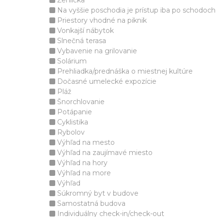
Žehlička
Na vyššie poschodia je prístup iba po schodoch
Priestory vhodné na piknik
Vonkajší nábytok
Slnečná terasa
Vybavenie na grilovanie
Solárium
Prehliadka/prednáška o miestnej kultúre
Dočasné umelecké expozície
Pláž
Šnorchlovanie
Potápanie
Cyklistika
Rybolov
Výhľad na mesto
Výhľad na zaujímavé miesto
Výhľad na hory
Výhľad na more
Výhľad
Súkromný byt v budove
Samostatná budova
Individuálny check-in/check-out