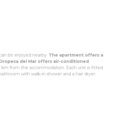
 can be enjoyed nearby.
The apartment offers a
 Oropesa del Mar offers air-conditioned
 33 km from the accommodation. Each unit is fitted
 bathroom with walk-in shower and a hair dryer.