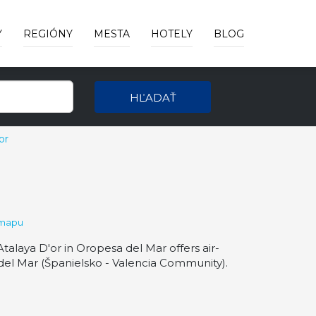
Y
REGIÓNY
MESTA
HOTELY
BLOG
HĽADAŤ
or
 mapu
alaya D'or in Oropesa del Mar offers air-
del Mar (Španielsko - Valencia Community).