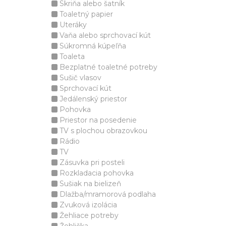
Skriňa alebo šatník
Toaletný papier
Uteráky
Vaňa alebo sprchovací kút
Súkromná kúpeľňa
Toaleta
Bezplatné toaletné potreby
Sušič vlasov
Sprchovací kút
Jedálenský priestor
Pohovka
Priestor na posedenie
TV s plochou obrazovkou
Rádio
TV
Zásuvka pri posteli
Rozkladacia pohovka
Sušiak na bielizeň
Dlažba/mramorová podlaha
Zvuková izolácia
Žehliace potreby