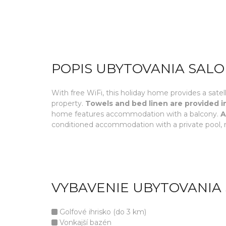
POPIS UBYTOVANIA SALOB
With free WiFi, this holiday home provides a sate
property.
Towels and bed linen are provided i
home features accommodation with a balcony.
A
conditioned accommodation with a private pool, m
VYBAVENIE UBYTOVANIA 
Golfové ihrisko (do 3 km)
Vonkajší bazén