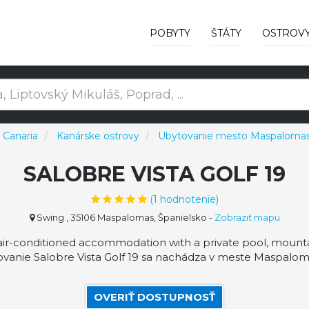
POBYTY
ŠTÁTY
OSTROV
 Canaria
Kanárske ostrovy
Ubytovanie mesto Maspaloma
SALOBRE VISTA GOLF 19
(
1
hodnotenie)
Swing , 35106 Maspalomas, Španielsko
-
Zobraziť mapu
air-conditioned accommodation with a private pool, mountain
vanie Salobre Vista Golf 19 sa nachádza v meste Maspalomas
OVERIŤ DOSTUPNOSŤ