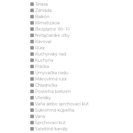
Terasa
Záhrada
Balkón
Klimatizácia
Bezplatné Wi- Fi
Nefajčiarske izby
Kávovar
Rúra
Kuchynský riad
Kuchyňa
Práčka
Umývačka riadu
Mikrovlnná rúra
Chladnička
Posteľná bielizeň
Uteráky
Vaňa alebo sprchovací kút
Súkromná kúpeľňa
Vaňa
Sprchovací kút
Satelitné kanály