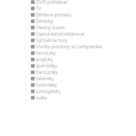
DVD prehrávač
TV
Žehliace potreby
Žehlička
Vlastný bazén
Čajová kanvica/kávovar
Výhľad na hory
Všetky priestory sú nefajčiarske
nemecky
anglicky
španielsky
francúzsky
taliansky
holandsky
portugalsky
rusky