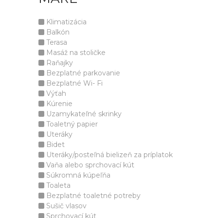
Klimatizácia
Balkón
Terasa
Masáž na stoličke
Raňajky
Bezplatné parkovanie
Bezplatné Wi- Fi
Výťah
Kúrenie
Uzamykateľné skrinky
Toaletný papier
Uteráky
Bidet
Uteráky/posteľná bielizeň za príplatok
Vaňa alebo sprchovací kút
Súkromná kúpeľňa
Toaleta
Bezplatné toaletné potreby
Sušič vlasov
Sprchovací kút