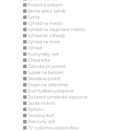
Posteľná bielizeň
Skriňa alebo šatník
Šatňa
Výhľad na mesto
Výhľad na zaujímavé miesto
Výhľad do záhrady
Výhľad na more
Výhľad
Kuchynský riad
Chladnička
Zásuvka pri posteli
Sušiak na bielizeň
Skladacia posteľ
Stojan na oblečenie
Živá hudba/vystúpenie
Dočasné umelecké expozície
Jazda na koni
Rybolov
Tenisový kurt
Pracovný stôl
TV s plochou obrazovkou