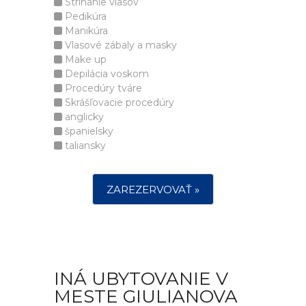
Strihanie vlasov
Pedikúra
Manikúra
Vlasové zábaly a masky
Make up
Depilácia voskom
Procedúry tváre
Skrášľovacie procedúry
anglicky
španielsky
taliansky
ZAREZERVOVAŤ »
INÁ UBYTOVANIE V
MESTE GIULIANOVA