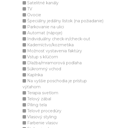
Satelitné kanály
TV
Ovocie
Špeciálny jedálny lístok (na požiadanie)
Parkovanie na ulici
Automat (nápoje)
Individuálny check-in/check-out
Kaderníctvo/kozmetika
Možnosť vystavenia faktúry
Vstup s kľúčom
Dlažba/mramorová podlaha
Súkromný vchod
Kaplnka
Na vyššie poschodia je prístup
výťahom
Terapia svetlom
Telový zábal
Píling tela
Telové procedúry
Vlasový styling
Farbenie vlasov