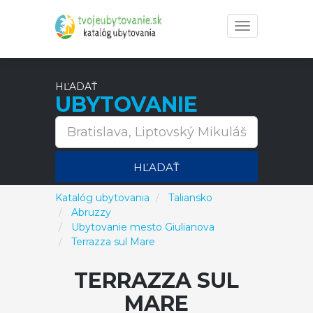
Toggle
navigation
HĽADAŤ
UBYTOVANIE
HĽADAŤ
Katalóg ubytovania
Taliansko
Abruzzy
Ubytovanie mesto Giulianova
Terrazza sul Mare
TERRAZZA SUL
MARE