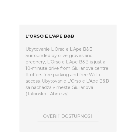
L'ORSO E L'APE B&B
Ubytovanie L'Orso e L'Ape B&B.
Surrounded by olive groves and
greenery, L'Orso e L'Ape B&B is just a
10-minute drive from Giulianova centre.
It offers free parking and free Wi-Fi
access. Ubytovanie L'Orso e L'Ape B&B
sa nachádza v meste Giulianova
(Taliansko - Abruzzy).
OVERIŤ DOSTUPNOSŤ