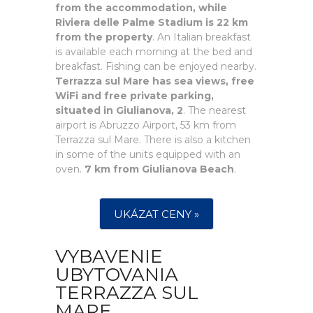
from the accommodation, while
Riviera delle Palme Stadium is 22 km
from the property
. An Italian breakfast
is available each morning at the bed and
breakfast. Fishing can be enjoyed nearby.
Terrazza sul Mare has sea views, free
WiFi and free private parking,
situated in Giulianova, 2
. The nearest
airport is Abruzzo Airport, 53 km from
Terrazza sul Mare. There is also a kitchen
in some of the units equipped with an
oven.
7 km from Giulianova Beach
.
UKÁZAT CENY »
VYBAVENIE
UBYTOVANIA
TERRAZZA SUL
MARE