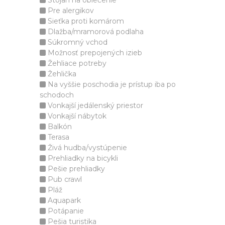
Stojan na oblečenie
Pre alergikov
Sieťka proti komárom
Dlažba/mramorová podlaha
Súkromný vchod
Možnosť prepojených izieb
Žehliace potreby
Žehlička
Na vyššie poschodia je prístup iba po
schodoch
Vonkajší jedálenský priestor
Vonkajší nábytok
Balkón
Terasa
Živá hudba/vystúpenie
Prehliadky na bicykli
Pešie prehliadky
Pub crawl
Pláž
Aquapark
Potápanie
Pešia turistika