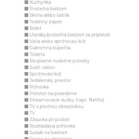
Kuchynka
Posteľná bielizeň
Skriňa alebo šatník
Toaletný papier
Bidet
Uteráky/posteľná bielizeň za príplatok
Vaňa alebo sprchovací kút
Súkromná kúpeľňa
Toaleta
Bezplatné toaletné potreby
Sušič vlasov
Sprchovací kút
Jedálenský priestor
Pohovka
Priestor na posedenie
Streamovacie služby (napr. Netflix)
TV s plochou obrazovkou
TV
Zásuvka pri posteli
Rozkladacia pohovka
Sušiak na bielizeň