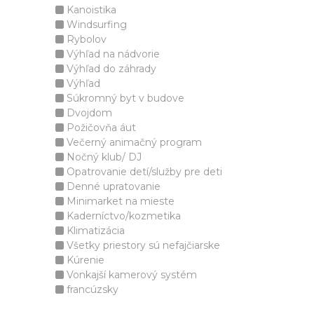
Kanoistika
Windsurfing
Rybolov
Výhľad na nádvorie
Výhľad do záhrady
Výhľad
Súkromný byt v budove
Dvojdom
Požičovňa áut
Večerný animačný program
Nočný klub/ DJ
Opatrovanie detí/služby pre deti
Denné upratovanie
Minimarket na mieste
Kaderníctvo/kozmetika
Klimatizácia
Všetky priestory sú nefajčiarske
Kúrenie
Vonkajší kamerový systém
francúzsky