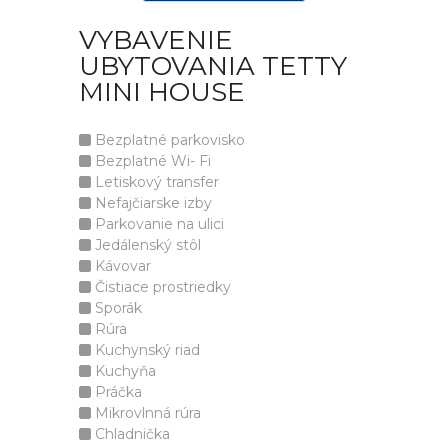
VYBAVENIE
UBYTOVANIA TETTY
MINI HOUSE
Bezplatné parkovisko
Bezplatné Wi- Fi
Letiskový transfer
Nefajčiarske izby
Parkovanie na ulici
Jedálenský stôl
Kávovar
Čistiace prostriedky
Sporák
Rúra
Kuchynský riad
Kuchyňa
Práčka
Mikrovlnná rúra
Chladnička