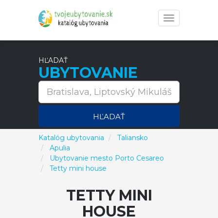
Toggle
navigation
HĽADAŤ
UBYTOVANIE
HĽADAŤ
Katalóg ubytovania
Taliansko
Apulia
Ubytovanie mesto Porto Cesareo
Tetty mini house
TETTY MINI
HOUSE