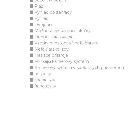
Sezónny bazén
Pláž
Výhľad do záhrady
Výhľad
Dvojdom
Možnosť vystavenia faktúry
Denné upratovanie
Všetky priestory sú nefajčiarske
Nefajčiarske izby
Hasiace prístroje
Vonkajší kamerový systém
Kamerový systém v spoločných priestoroch
anglicky
španielsky
francúzsky