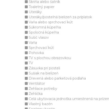
Skriňa alebo šatník
Toaletný papier
Uteráky
Uteráky/posteľná bielizeň za príplatok
Vaňa alebo sprchovací kút
Súkromná kúpeľňa
Spoločná kúpeľňa
Sušič vlasov
Vaňa
Sprchovací kút
Pohovka
TV s plochou obrazovkou
TV
Zásuvka pri posteli
Sušiak na bielizeň
Drevená alebo parketová podlaha
Ventilátor
Žehliace potreby
Žehlička
Celá ubytovacia jednotka umiestnená na príze
Vlastný bazén