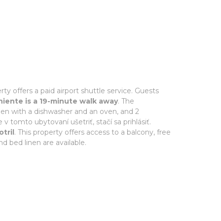
offers a paid airport shuttle service. Guests
oniente is a 19-minute walk away
. The
hen with a dishwasher and an oven, and 2
omto ubytovaní ušetriť, stačí sa prihlásiť.
tril
. This property offers access to a balcony, free
d bed linen are available.