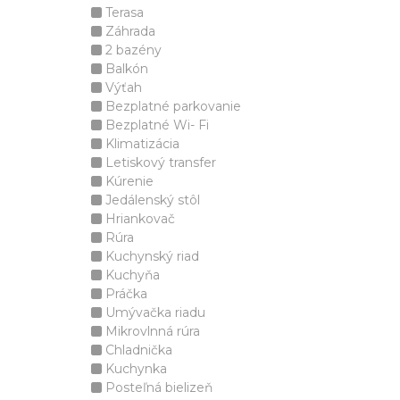
Terasa
Záhrada
2 bazény
Balkón
Výťah
Bezplatné parkovanie
Bezplatné Wi- Fi
Klimatizácia
Letiskový transfer
Kúrenie
Jedálenský stôl
Hriankovač
Rúra
Kuchynský riad
Kuchyňa
Práčka
Umývačka riadu
Mikrovlnná rúra
Chladnička
Kuchynka
Posteľná bielizeň