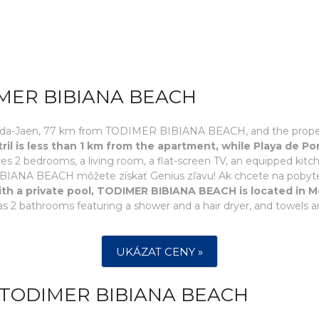
MER BIBIANA BEACH
nada-Jaen, 77 km from TODIMER BIBIANA BEACH, and the property 
ril is less than 1 km from the apartment, while Playa de P
es 2 bedrooms, a living room, a flat-screen TV, an equipped kitc
ANA BEACH môžete získať Genius zľavu! Ak chcete na pobyte v t
h a private pool, TODIMER BIBIANA BEACH is located in Mo
as 2 bathrooms featuring a shower and a hair dryer, and towels an
UKÁZAT CENY »
 TODIMER BIBIANA BEACH