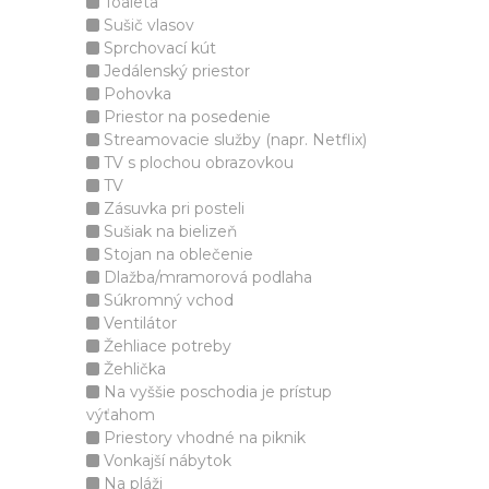
Toaleta
Sušič vlasov
Sprchovací kút
Jedálenský priestor
Pohovka
Priestor na posedenie
Streamovacie služby (napr. Netflix)
TV s plochou obrazovkou
TV
Zásuvka pri posteli
Sušiak na bielizeň
Stojan na oblečenie
Dlažba/mramorová podlaha
Súkromný vchod
Ventilátor
Žehliace potreby
Žehlička
Na vyššie poschodia je prístup
výťahom
Priestory vhodné na piknik
Vonkajší nábytok
Na pláži