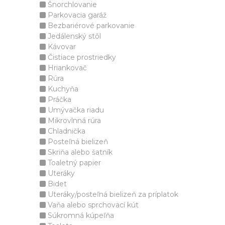
Šnorchlovanie
Parkovacia garáž
Bezbariérové parkovanie
Jedálenský stôl
Kávovar
Čistiace prostriedky
Hriankovač
Rúra
Kuchyňa
Práčka
Umývačka riadu
Mikrovlnná rúra
Chladnička
Posteľná bielizeň
Skriňa alebo šatník
Toaletný papier
Uteráky
Bidet
Uteráky/posteľná bielizeň za príplatok
Vaňa alebo sprchovací kút
Súkromná kúpeľňa