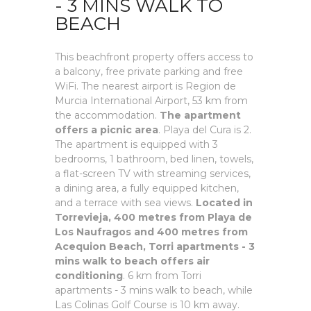
- 3 MINS WALK TO
BEACH
This beachfront property offers access to
a balcony, free private parking and free
WiFi. The nearest airport is Region de
Murcia International Airport, 53 km from
the accommodation.
The apartment
offers a picnic area
. Playa del Cura is 2.
The apartment is equipped with 3
bedrooms, 1 bathroom, bed linen, towels,
a flat-screen TV with streaming services,
a dining area, a fully equipped kitchen,
and a terrace with sea views.
Located in
Torrevieja, 400 metres from Playa de
Los Naufragos and 400 metres from
Acequion Beach, Torri apartments - 3
mins walk to beach offers air
conditioning
. 6 km from Torri
apartments - 3 mins walk to beach, while
Las Colinas Golf Course is 10 km away.