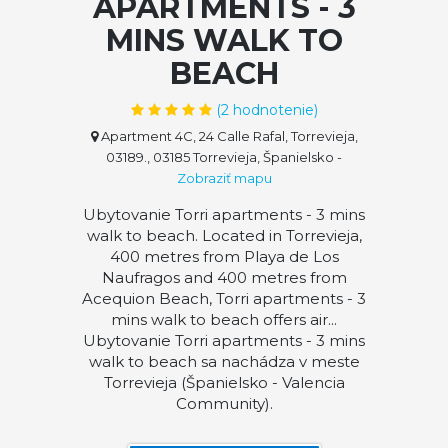
APARTMENTS - 3
MINS WALK TO
BEACH
(
2
hodnotenie)
Apartment 4C, 24 Calle Rafal, Torrevieja,
03189., 03185 Torrevieja, Španielsko
-
Zobraziť mapu
Ubytovanie Torri apartments - 3 mins
walk to beach. Located in Torrevieja,
400 metres from Playa de Los
Naufragos and 400 metres from
Acequion Beach, Torri apartments - 3
mins walk to beach offers air...
Ubytovanie Torri apartments - 3 mins
walk to beach sa nachádza v meste
Torrevieja (Španielsko - Valencia
Community).