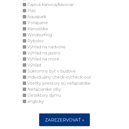
Čajová kanvica/kávovar
Pláž
Aquapark
Potápanie
Kanoistika
Windsurfing
Rybolov
Výhľad na nádvorie
Výhľad na jazero
Výhľad na more
Výhľad
Súkromný byt v budove
Individuálny check-in/check-out
Všetky priestory sú nefajčiarske
Nefajčiarske izby
Detektory dymu
anglicky
ZAREZERVOVAŤ »