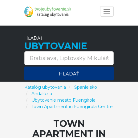
Toggle
navigation
HĽADAŤ
UBYTOVANIE
HĽADAŤ
Katalóg ubytovania
Španielsko
Andalúzia
Ubytovanie mesto Fuengirola
Town Apartment in Fuengirola Centre
TOWN
APARTMENT IN