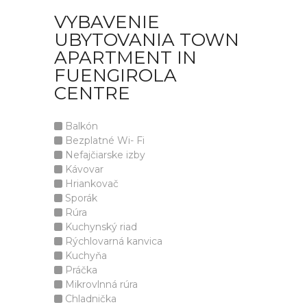
VYBAVENIE
UBYTOVANIA TOWN
APARTMENT IN
FUENGIROLA
CENTRE
Balkón
Bezplatné Wi- Fi
Nefajčiarske izby
Kávovar
Hriankovač
Sporák
Rúra
Kuchynský riad
Rýchlovarná kanvica
Kuchyňa
Práčka
Mikrovlnná rúra
Chladnička