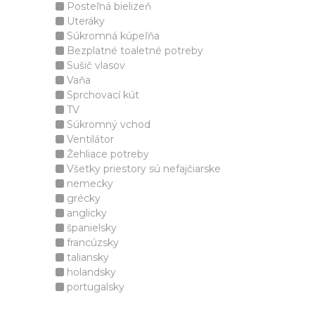
Posteľná bielizeň
Uteráky
Súkromná kúpeľňa
Bezplatné toaletné potreby
Sušič vlasov
Vaňa
Sprchovací kút
TV
Súkromný vchod
Ventilátor
Žehliace potreby
Všetky priestory sú nefajčiarske
nemecky
grécky
anglicky
španielsky
francúzsky
taliansky
holandsky
portugalsky