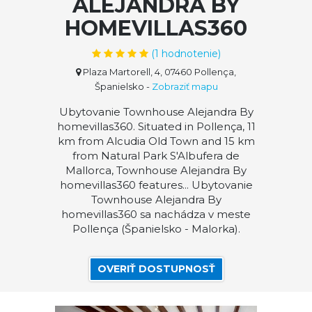
ALEJANDRA BY
HOMEVILLAS360
(
1
hodnotenie)
Plaza Martorell, 4, 07460 Pollença,
Španielsko
-
Zobraziť mapu
Ubytovanie Townhouse Alejandra By
homevillas360. Situated in Pollença, 11
km from Alcudia Old Town and 15 km
from Natural Park S'Albufera de
Mallorca, Townhouse Alejandra By
homevillas360 features... Ubytovanie
Townhouse Alejandra By
homevillas360 sa nachádza v meste
Pollença (Španielsko - Malorka).
OVERIŤ DOSTUPNOSŤ