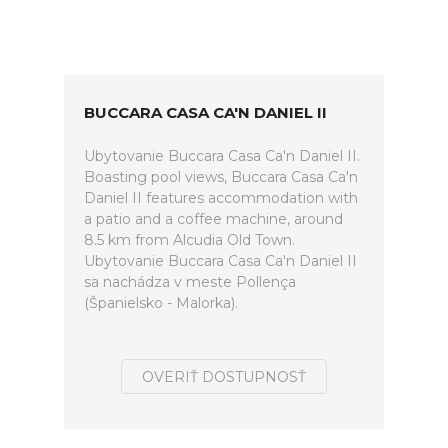
BUCCARA CASA CA'N DANIEL II
Ubytovanie Buccara Casa Ca'n Daniel II.
Boasting pool views, Buccara Casa Ca'n
Daniel II features accommodation with
a patio and a coffee machine, around
8.5 km from Alcudia Old Town.
Ubytovanie Buccara Casa Ca'n Daniel II
sa nachádza v meste Pollença
(Španielsko - Malorka).
OVERIŤ DOSTUPNOSŤ