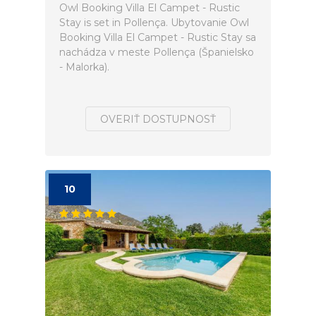
Owl Booking Villa El Campet - Rustic
Stay is set in Pollença. Ubytovanie Owl
Booking Villa El Campet - Rustic Stay sa
nachádza v meste Pollença (Španielsko
- Malorka).
OVERIŤ DOSTUPNOSŤ
10