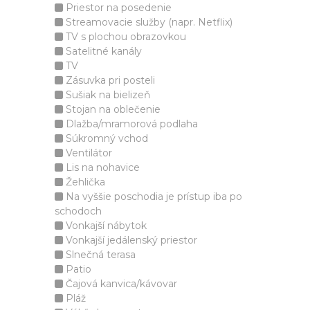
Priestor na posedenie
Streamovacie služby (napr. Netflix)
TV s plochou obrazovkou
Satelitné kanály
TV
Zásuvka pri posteli
Sušiak na bielizeň
Stojan na oblečenie
Dlažba/mramorová podlaha
Súkromný vchod
Ventilátor
Lis na nohavice
Žehlička
Na vyššie poschodia je prístup iba po
schodoch
Vonkajší nábytok
Vonkajší jedálenský priestor
Slnečná terasa
Patio
Čajová kanvica/kávovar
Pláž