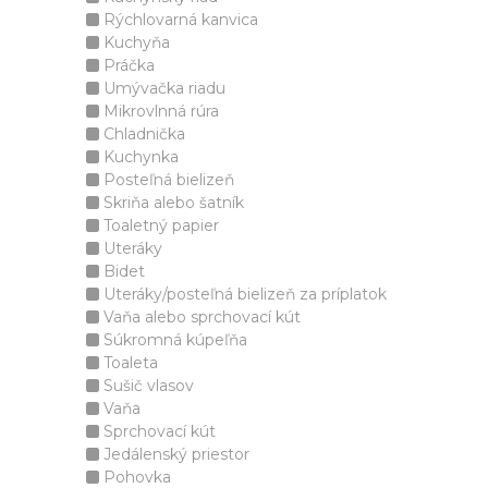
Rýchlovarná kanvica
Kuchyňa
Práčka
Umývačka riadu
Mikrovlnná rúra
Chladnička
Kuchynka
Posteľná bielizeň
Skriňa alebo šatník
Toaletný papier
Uteráky
Bidet
Uteráky/posteľná bielizeň za príplatok
Vaňa alebo sprchovací kút
Súkromná kúpeľňa
Toaleta
Sušič vlasov
Vaňa
Sprchovací kút
Jedálenský priestor
Pohovka