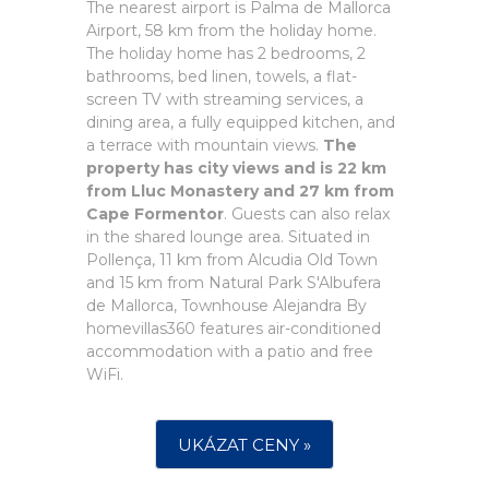
The nearest airport is Palma de Mallorca
Airport, 58 km from the holiday home.
The holiday home has 2 bedrooms, 2
bathrooms, bed linen, towels, a flat-
screen TV with streaming services, a
dining area, a fully equipped kitchen, and
a terrace with mountain views.
The
property has city views and is 22 km
from Lluc Monastery and 27 km from
Cape Formentor
. Guests can also relax
in the shared lounge area. Situated in
Pollença, 11 km from Alcudia Old Town
and 15 km from Natural Park S'Albufera
de Mallorca, Townhouse Alejandra By
homevillas360 features air-conditioned
accommodation with a patio and free
WiFi.
UKÁZAT CENY »