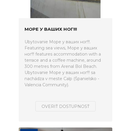
МОРЕ У ВАШИХ НОГ!!!
Ubytovanie Море у ваших ног!!!.
Featuring sea views, Море у ваших
ног!!! features accommodation with a
terrace and a coffee machine, around
300 metres from Arenal Bol Beach.
Ubytovanie Море у ваших ног!!! sa
nachádza v meste Calp (Španielsko -
Valencia Community).
OVERIŤ DOSTUPNOSŤ