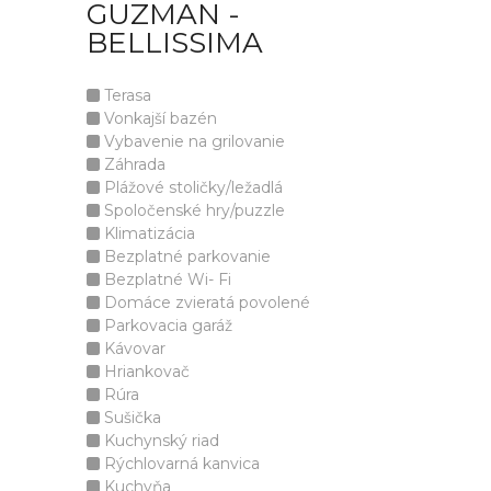
GUZMAN -
BELLISSIMA
Terasa
Vonkajší bazén
Vybavenie na grilovanie
Záhrada
Plážové stoličky/ležadlá
Spoločenské hry/puzzle
Klimatizácia
Bezplatné parkovanie
Bezplatné Wi- Fi
Domáce zvieratá povolené
Parkovacia garáž
Kávovar
Hriankovač
Rúra
Sušička
Kuchynský riad
Rýchlovarná kanvica
Kuchyňa