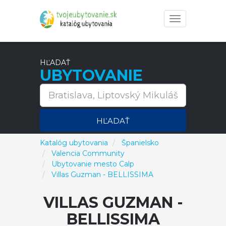
Toggle
navigation
HĽADAŤ
UBYTOVANIE
HĽADAŤ
Katalóg ubytovania
Španielsko
Valencia Community
Ubytovanie mesto Calp
Villas Guzman - BELLISSIMA
VILLAS GUZMAN -
BELLISSIMA