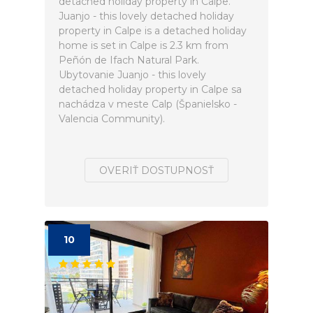
detached holiday property in Calpe.
Juanjo - this lovely detached holiday
property in Calpe is a detached holiday
home is set in Calpe is 2.3 km from
Peñón de Ifach Natural Park.
Ubytovanie Juanjo - this lovely
detached holiday property in Calpe sa
nachádza v meste Calp (Španielsko -
Valencia Community).
OVERIŤ DOSTUPNOSŤ
10