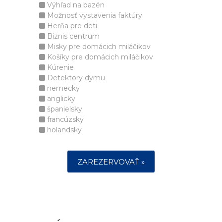
Výhľad na bazén
Možnosť vystavenia faktúry
Herňa pre deti
Biznis centrum
Misky pre domácich miláčikov
Košíky pre domácich miláčikov
Kúrenie
Detektory dymu
nemecky
anglicky
španielsky
francúzsky
holandsky
ZAREZERVOVAŤ »