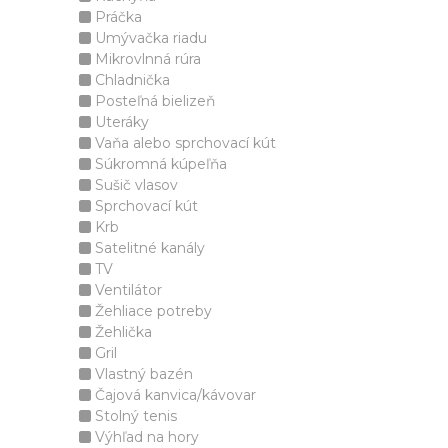
Práčka
Umývačka riadu
Mikrovlnná rúra
Chladnička
Posteľná bielizeň
Uteráky
Vaňa alebo sprchovací kút
Súkromná kúpeľňa
Sušič vlasov
Sprchovací kút
Krb
Satelitné kanály
TV
Ventilátor
Žehliace potreby
Žehlička
Gril
Vlastný bazén
Čajová kanvica/kávovar
Stolný tenis
Výhľad na hory