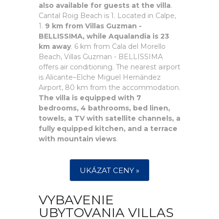
also available for guests at the villa
.
Cantal Roig Beach is 1. Located in Calpe,
1.
9 km from Villas Guzman -
BELLISSIMA, while Aqualandia is 23
km away
. 6 km from Cala del Morello
Beach, Villas Guzman - BELLISSIMA
offers air conditioning. The nearest airport
is Alicante–Elche Miguel Hernández
Airport, 80 km from the accommodation.
The villa is equipped with 7
bedrooms, 4 bathrooms, bed linen,
towels, a TV with satellite channels, a
fully equipped kitchen, and a terrace
with mountain views
.
UKÁZAT CENY »
VYBAVENIE
UBYTOVANIA VILLAS