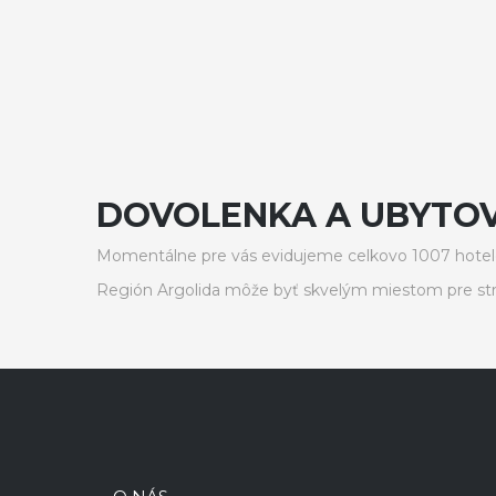
DOVOLENKA A UBYTOV
Momentálne pre vás evidujeme celkovo 1007 hotelo
Región Argolida môže byť skvelým miestom pre str