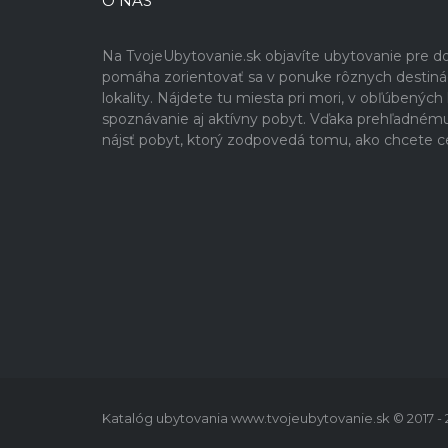
O NÁS
Na TvojeUbytovanie.sk objavíte ubytovanie pre 
pomáha zorientovať sa v ponuke rôznych destinácií
lokality. Nájdete tu miesta pri mori, v obľúbenýc
spoznávanie aj aktívny pobyt. Vďaka prehľadném
nájsť pobyt, ktorý zodpovedá tomu, ako chcete c
Katalóg ubytovania www.tvojeubytovanie.sk © 2017 -