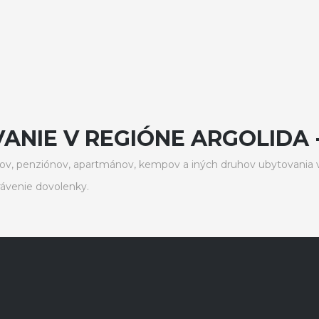
ANIE V REGIÓNE ARGOLIDA 
v, penziónov, apartmánov, kempov a iných druhov ubytovania v 
ávenie dovolenky.