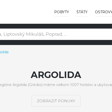
POBYTY
ŠTÁTY
OSTROV
olida
ARGOLIDA
regióne Argolida (Grécko) máme celkom 1007 hotelov a ubytovan
ZOBRAZIŤ PONUKY