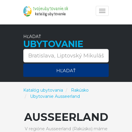
Toggle
navigation
HĽADAŤ
UBYTOVANIE
HĽADAŤ
Katalóg ubytovania
Rakúsko
Ubytovanie Ausseerland
AUSSEERLAND
V regióne Ausseerland (Rakúsko) máme