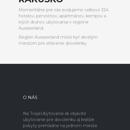
Momentálne pre vás evidujeme celkovo 334
hotelov, penziónov, apartmánov, kempov a
iných druhov ubytovania v regióne
Ausseerland.
Región Ausseerland môže byť skvelým
miestom pre strávenie dovolenky.
O NÁS
Na TvojeUbytovanie.sk objavíte
ubytovanie pre dovolenku aj kratšie
pobyty prehľadne na jednom mieste.