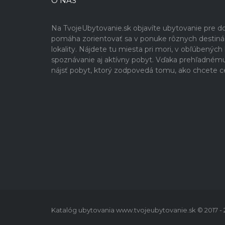
O NÁS
Na TvojeUbytovanie.sk objavíte ubytovanie pre 
pomáha zorientovať sa v ponuke rôznych destinácií
lokality. Nájdete tu miesta pri mori, v obľúbenýc
spoznávanie aj aktívny pobyt. Vďaka prehľadném
nájsť pobyt, ktorý zodpovedá tomu, ako chcete c
Katalóg ubytovania www.tvojeubytovanie.sk © 2017 -