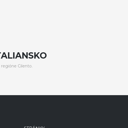
TALIANSKO
regióne Cilento.