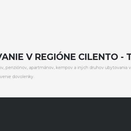
NIE V REGIÓNE CILENTO - 
v, penziónov, apartmánov, kempov a iných druhov ubytovania v 
venie dovolenky.