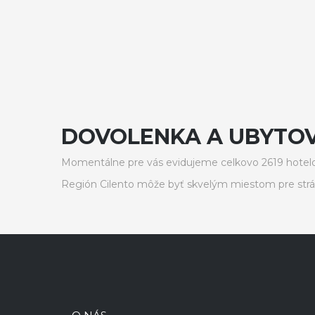
DOVOLENKA A UBYTOVA
Momentálne pre vás evidujeme celkovo 2619 hotelo
Región Cilento môže byť skvelým miestom pre strá