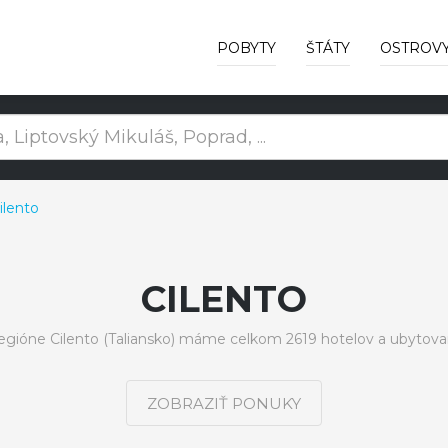
POBYTY
ŠTÁTY
OSTROV
ilento
CILENTO
egióne Cilento (Taliansko) máme celkom 2619 hotelov a ubytova
ZOBRAZIŤ PONUKY