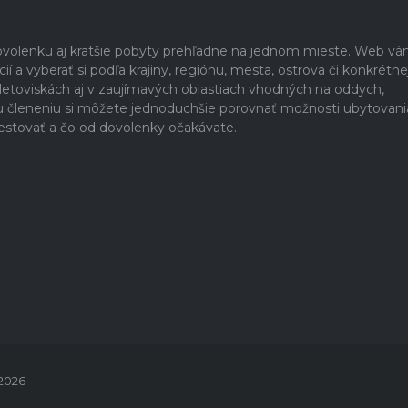
dovolenku aj kratšie pobyty prehľadne na jednom mieste. Web v
 a vyberať si podľa krajiny, regiónu, mesta, ostrova či konkrétne
h letoviskách aj v zaujímavých oblastiach vhodných na oddych,
u členeniu si môžete jednoduchšie porovnať možnosti ubytovani
estovať a čo od dovolenky očakávate.
 2026