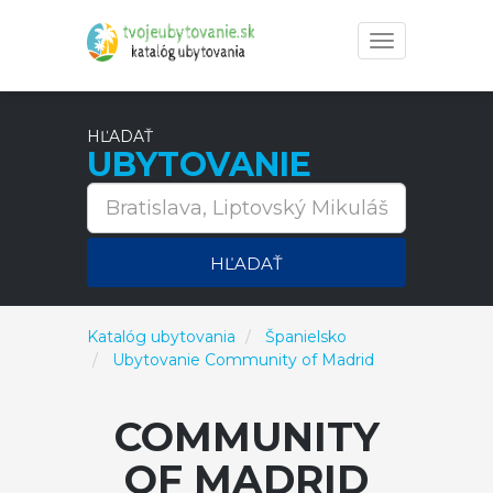
Toggle
navigation
HĽADAŤ
UBYTOVANIE
HĽADAŤ
Katalóg ubytovania
Španielsko
Ubytovanie Community of Madrid
COMMUNITY
OF MADRID